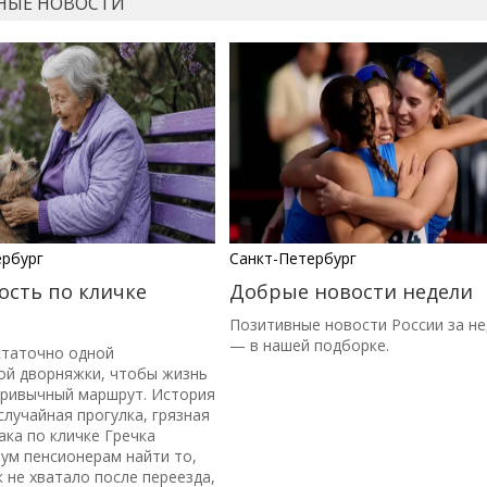
НЫЕ НОВОСТИ
ербург
Санкт-Петербург
ость по кличке
Добрые новости недели
Позитивные новости России за н
— в нашей подборке.
статочно одной
ой дворняжки, чтобы жизнь
привычный маршрут. История
 случайная прогулка, грязная
ака по кличке Гречка
ум пенсионерам найти то,
к не хватало после переезда,