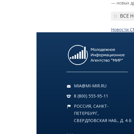
— новых др
Как заранее защитить
квартиру от пожара и
ВСЕ 
затопления
Новости 
13 июля
18:00
ОБЩЕСТВО
Добрые новости недели
08 июля
11:31
КУЛЬТУРА
MIA@MI-MIR.RU
Более 70 тысяч гостей,
8 (800) 555-95-11
десятки звезд и сотни
активностей: в
РОССИЯ, САНКТ-
Петербурге завершился
ПЕТЕРБУРГ,
VK Fest 2026
СВЕРДЛОВСКАЯ НАБ., Д. 4-Б
06 июля