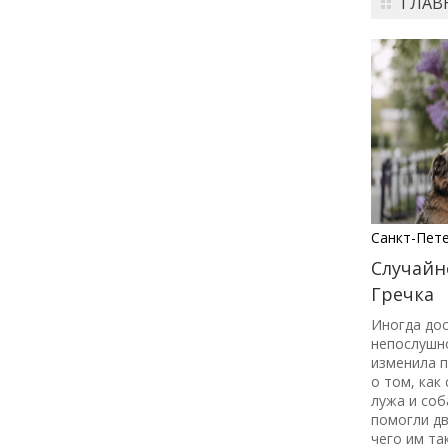
ГЛАВ
города: как молодёжь
Петербурга меняет
привычки
24 июля
18:00
ОБРАЗОВАНИЕ
СТАТЬЯ
«Я поступил! А что
дальше?» — советы для
первокурсников
Санкт-Пет
Случайн
20 июля
Гречка
18:00
ОБЩЕСТВО
Иногда до
Добрые новости недели
непослушн
изменила 
о том, как
15 июля
лужа и соб
помогли дв
чего им та
13:25
ОБЩЕСТВО