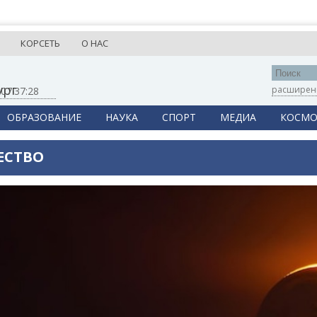
КОРСЕТЬ
О НАС
ург
расширен
,
07:37:28
ОБРАЗОВАНИЕ
НАУКА
СПОРТ
МЕДИА
КОСМО
ЕСТВО