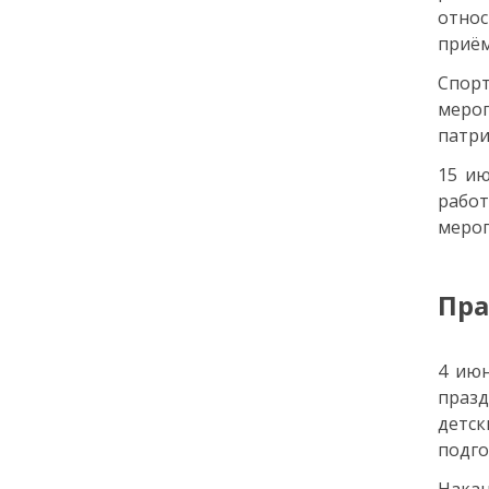
относ
Как заранее защитить
квартиру от пожара и
приём
затопления
Спор
меро
13 июля
патри
18:00
15 ию
ОБЩЕСТВО
Добрые новости недели
работ
мероп
08 июля
Пра
11:31
КУЛЬТУРА
Более 70 тысяч гостей,
десятки звезд и сотни
4 июн
активностей: в
праз
Петербурге завершился
VK Fest 2026
детск
подго
06 июля