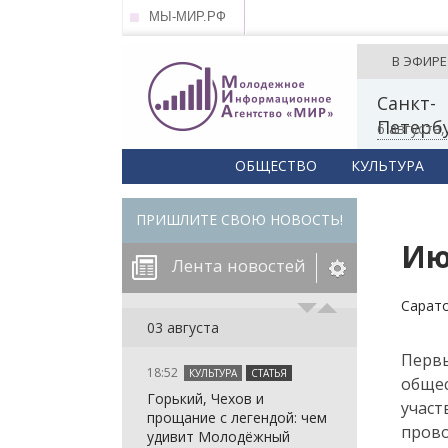
МЫ-МИР.РФ
В ЭФИРЕ
Санкт-
Петерб
6 августа
ОБЩЕСТВО
КУЛЬТУРА
ПРИШЛИТЕ СВОЮ НОВОСТЬ!
Ию
Лента новостей
Сарат
егорию:
03 августа
Перв
18:52
КУЛЬТУРА
СТАТЬЯ
: in_array()
общес
Горький, Чехов и
arameter 2 to
: in_array()
учас
прощание с легендой: чем
null given in
arameter 2 to
: in_array()
прово
удивит Молодёжный