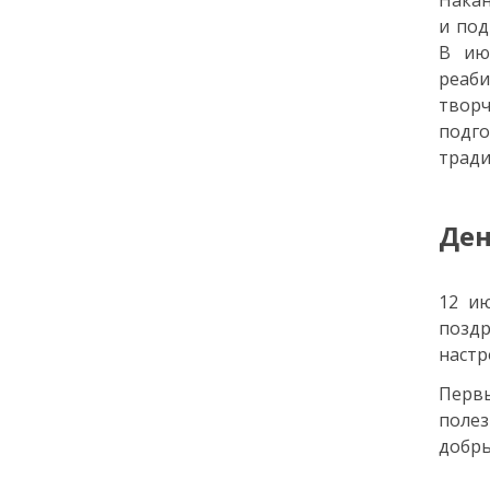
Накан
и под
18:00
ОБЩЕСТВО
В ию
Добрые новости недели
реаб
творч
30 июня
подг
тради
13:38
КУЛЬТУРА
Два дня музыки и десятки
звезд: названы имена
Ден
ведущих и артистов
фестиваля «Белые ночи» в
Санкт-Петербурге
12 и
позд
29 июня
настр
Первы
14:40
ОБЩЕСТВО
полез
Добрые новости недели
добры
26 июня