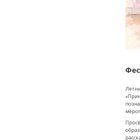
города: как молодёжь
Петербурга меняет
привычки
24 июля
18:00
ОБРАЗОВАНИЕ
СТАТЬЯ
«Я поступил! А что
дальше?» — советы для
первокурсников
Фес
20 июля
Летни
«Прин
18:00
ОБЩЕСТВО
позна
Добрые новости недели
мероп
Просв
15 июля
обра
расс
13:25
ОБЩЕСТВО