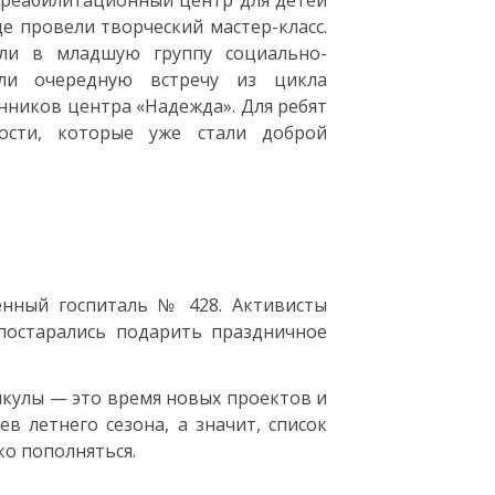
 реабилитационный центр для детей
е провели творческий мастер-класс.
ли в младшую группу социально-
али очередную встречу из цикла
анников центра «Надежда». Для ребят
ости, которые уже стали доброй
енный госпиталь № 428. Активисты
постарались подарить праздничное
икулы — это время новых проектов и
в летнего сезона, а значит, список
о пополняться.