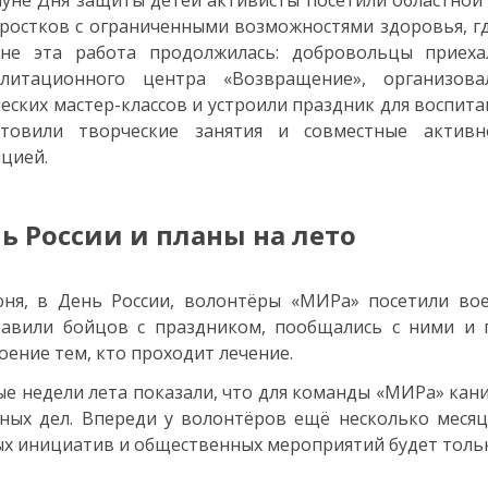
уне Дня защиты детей активисты посетили областной
ростков с ограниченными возможностями здоровья, гд
не эта работа продолжилась: добровольцы приеха
илитационного центра «Возвращение», организов
еских мастер-классов и устроили праздник для воспит
отовили творческие занятия и совместные активн
цией.
ь России и планы на лето
юня, в День России, волонтёры «МИРа» посетили во
равили бойцов с праздником, пообщались с ними и 
оение тем, кто проходит лечение.
е недели лета показали, что для команды «МИРа» кан
ных дел. Впереди у волонтёров ещё несколько месяце
х инициатив и общественных мероприятий будет тольк