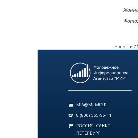
Жанна
12:14
ЭНЦИКЛОПЕДИЯ ДОБРА
Фото:
РЕПОРТАЖ
Июнь в ритме добрых дел
24 июня
Новости 
14:35
ОБЩЕСТВО
Цифровой Петербург: как
киберспорт и гейминг
превратились из «пустой
траты времени» в
двигатель карьеры
MIA@MI-MIR.RU
22 июня
8 (800) 555-95-11
18:00
ОБЩЕСТВО
РОССИЯ, САНКТ-
Добрые новости недели
ПЕТЕРБУРГ,