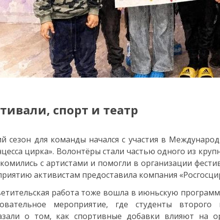
тивали, спорт и театр
й сезон для команды начался с участия в Международ
цесса цирка». Волонтёры стали частью одного из круп
комились с артистами и помогли в организации фести
риятию активистам предоставила компания «Росгосцир
етительская работа тоже вошла в июньскую программу
зовательное мероприятие, где студенты второго 
казали о том, как спортивные добавки влияют на о