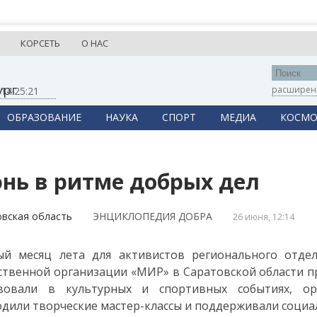
КОРСЕТЬ
О НАС
ург
расширен
,
14:25:22
ОБРАЗОВАНИЕ
НАУКА
СПОРТ
МЕДИА
КОСМО
нь в ритме добрых дел
овская область
ЭНЦИКЛОПЕДИЯ ДОБРА
26 июня, 12:14
ый месяц лета для активистов регионального отде
твенной организации «МИР» в Саратовской области 
твовали в культурных и спортивных событиях, ор
дили творческие мастер-классы и поддерживали социа