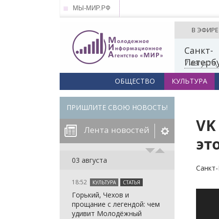
МЫ-МИР.РФ
В ЭФИРЕ
Санкт-
Петерб
7 августа
ОБЩЕСТВО
КУЛЬТУРА
ПРИШЛИТЕ СВОЮ НОВОСТЬ!
VK
Лента новостей
эт
егорию:
03 августа
Санкт-
18:52
КУЛЬТУРА
СТАТЬЯ
: in_array()
Горький, Чехов и
arameter 2 to
: in_array()
прощание с легендой: чем
null given in
arameter 2 to
: in_array()
удивит Молодёжный