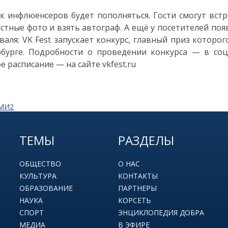
к инфлюенсеров будет пополняться. Гости смогут встр
стные фото и взять автограф. А ещё у посетителей по
валя: VK Fest запускает конкурс, главный приз которог
бурге. Подробности о проведении конкурса — в соц
е расписание — на сайте vkfest.ru
СМИ2
ТЕМЫ
РАЗДЕЛЫ
ОБЩЕСТВО
О НАС
КУЛЬТУРА
КОНТАКТЫ
ОБРАЗОВАНИЕ
ПАРТНЕРЫ
НАУКА
КОРСЕТЬ
СПОРТ
ЭНЦИКЛОПЕДИЯ ДОБРА
МЕДИА
В ЭФИРЕ