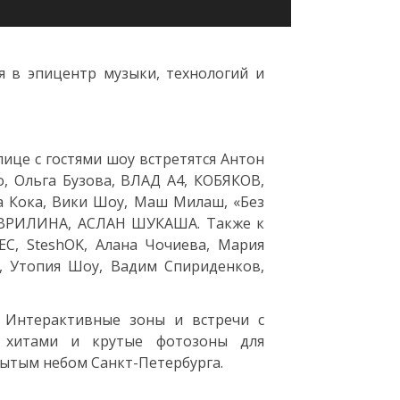
я в эпицентр музыки, технологий и
ице с гостями шоу встретятся Антон
, Ольга Бузова, ВЛАД А4, КОБЯКОВ,
а Кока, Вики Шоу, Маш Милаш, «Без
ГАВРИЛИНА, АСЛАН ШУКАША. Также к
С, SteshOK, Алана Чочиева, Мария
ы, Утопия Шоу, Вадим Спириденков,
. Интерактивные зоны и встречи с
и хитами и крутые фотозоны для
рытым небом Санкт-Петербурга.