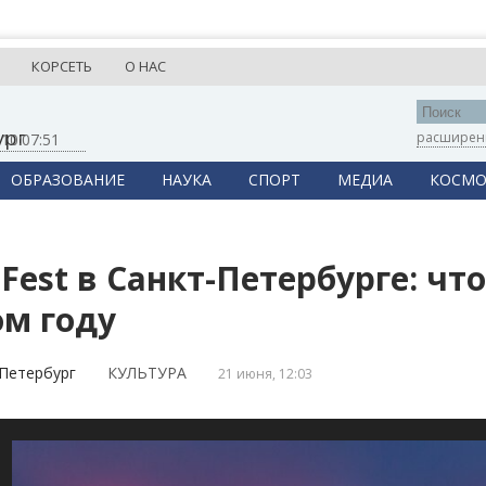
КОРСЕТЬ
О НАС
ург
расширен
,
10:07:51
ОБРАЗОВАНИЕ
НАУКА
СПОРТ
МЕДИА
КОСМО
 Fest в Санкт-Петербурге: чт
ом году
Петербург
КУЛЬТУРА
21 июня, 12:03