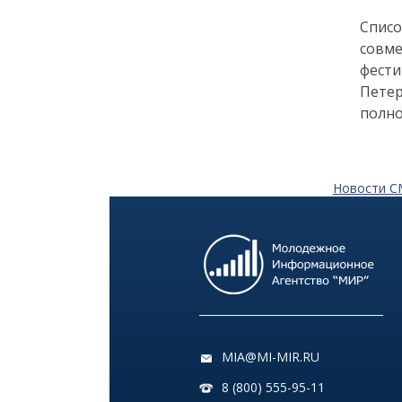
Как заранее защитить
Списо
квартиру от пожара и
совме
затопления
фести
Петер
13 июля
полно
18:00
ОБЩЕСТВО
Добрые новости недели
Новости 
08 июля
11:31
КУЛЬТУРА
Более 70 тысяч гостей,
десятки звезд и сотни
активностей: в
Петербурге завершился
VK Fest 2026
MIA@MI-MIR.RU
8 (800) 555-95-11
06 июля