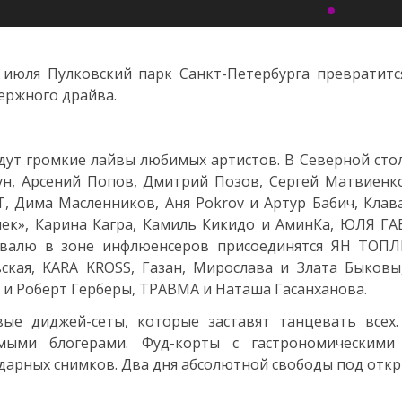
 июля Пулковский парк Санкт-Петербурга превратитс
ержного драйва.
дут громкие лайвы любимых артистов. В Северной стол
н, Арсений Попов, Дмитрий Позов, Сергей Матвиенко
, Дима Масленников, Аня Pokrov и Артур Бабич, Клав
шек», Карина Кагра, Камиль Кикидо и АминКа, ЮЛЯ 
ивалю в зоне инфлюенсеров присоединятся ЯН ТОПЛЕ
ская, KARA KROSS, Газан, Мирослава и Злата Быков
и Роберт Герберы, ТРАВМА и Наташа Гасанханова.
вые диджей-сеты, которые заставят танцевать всех
мыми блогерами. Фуд-корты с гастрономическим
дарных снимков. Два дня абсолютной свободы под отк