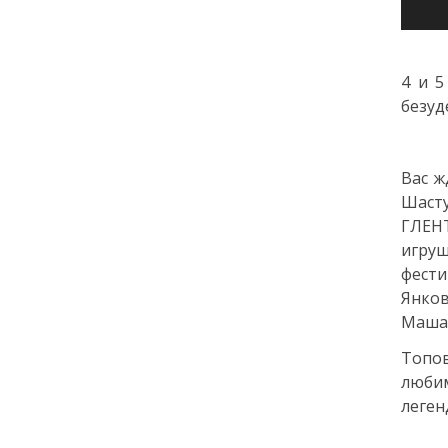
города: как молодёжь
Петербурга меняет
привычки
4 и 5
безуд
24 июля
18:00
ОБРАЗОВАНИЕ
СТАТЬЯ
«Я поступил! А что
Вас ж
дальше?» — советы для
Шасту
первокурсников
ГЛЕНТ
игру
20 июля
фест
Янков
18:00
ОБЩЕСТВО
Маша 
Добрые новости недели
Топо
люби
15 июля
леген
13:25
ОБЩЕСТВО