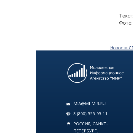
21 июня
Текст
12:03
КУЛЬТУРА
Фото:
VK Fest в Санкт-
Петербурге: что ждёт
зрителей в этом году
Новости 
12 июня
13:38
КУЛЬТУРА
VK Fest 2026 пройдёт на
территории ВДНХ
31 мая
MIA@MI-MIR.RU
18:00
ОБЩЕСТВО
8 (800) 555-95-11
Добрые новости недели
РОССИЯ, САНКТ-
ПЕТЕРБУРГ,