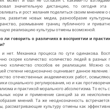
ек может и был не согласен с какими-то взглядами
твовал значительную дистанцию, то сегодня эта 
овливать и рост желания поделиться своим мнением о с
зом, развитие новых медиа, разнообразие культурн
транство, размывание границ публичного и приватн
ющую реализацию культуры отмены возможной.
о ли говорить о различиях в восприятии и практи
ии?
 и нет. Механика процесса по сути одинакова. Вос
чно скорее количество: количество людей в разных 
ично количество способов ее реализации. Можно ск
ей степени неоднозначно оценивает данное явление
ество отечественных академических работ, осмысляю
ики социального регулирования, но и как противореч
лизма и практикой морального абсолютизма. То есть 
льных норм и применение санкций за их неисполне
образия мнений. Та же неоднозначность встречается 
ы, рассматривающие культуру отмены как эффективн