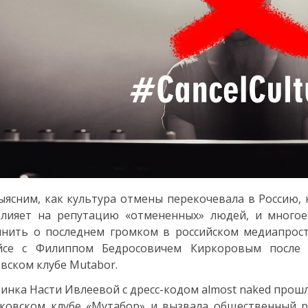
ясним, как культура отмены перекочевала в Россию, 
лияет на репутацию «отмененных» людей, и многое 
нить о последнем громком в российском медиапрост
йсе с Филиппом Бедросовичем Киркоровым после 
вском клубе Mutabor.
инка Насти Ивлеевой с дресс-кодом almost naked прошла
ковском клубе «Мутабор» и вызвала общественный р