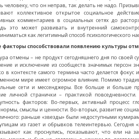
ь человеку, что он неправ, так делать не надо. Призы
ывают коллективное открытое социальное действи
тивных комментариев в социальных сетях до растор
едь это может развивать и внутренний самоконтр
иниматься как легитимный способ психологического нас
е факторы способствовали появлению культуры отм
ура отмены – не продукт сегодняшнего дня по своей с
ение и исключение из сообществ значимых персон зн
о в контексте самого термина часто делается фокус 
менном мире имеет огромное влияние. Помимо тради
льные сети и мессенджеры. Все больше и больше пр
ие личной странички – практикой повседневности. 
упность факторов: Во-первых, активный процесс гл
 нормы, смыслы и ценности. Во-вторых, развитие соци
личного: раньше «звезды» были недоступными кумира
упицам из газет и обрывков телеинтервью. Сегодня «з
азывают как проснулись, показывают, что ели на з