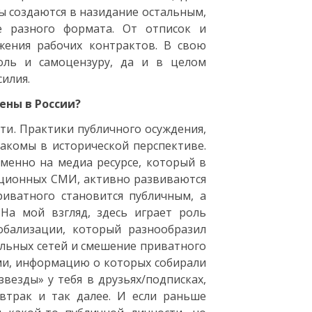
вы создаются в назидание остальным,
е разного формата. От отписок и
жения рабочих контрактов. В свою
оль и самоцензуру, да и в целом
илия.
ены в России?
ути. Практики публичного осуждения,
акомы в исторической перспективе.
именно на медиа ресурсе, который в
ционных СМИ, активно развиваются
иватного становится публичным, а
На мой взгляд, здесь играет роль
обализации, который разнообразил
альных сетей и смешение приватного
ми, информацию о которых собирали
везды» у тебя в друзьях/подписках,
автрак и так далее. И если раньше