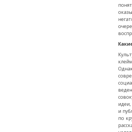
понят
Как заранее защитить
квартиру от пожара и
оказ
затопления
нега
очер
13 июля
воспр
Каки
18:00
ОБЩЕСТВО
Добрые новости недели
Культ
клейм
Однак
08 июля
совре
социа
11:31
КУЛЬТУРА
веден
Более 70 тысяч гостей,
десятки звезд и сотни
совок
активностей: в
идеи,
Петербурге завершился
и пуб
VK Fest 2026
по кр
расск
06 июля