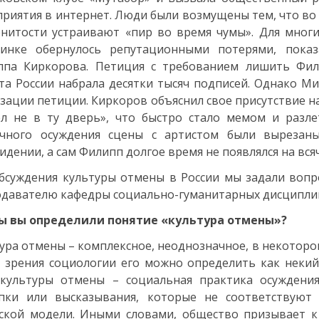
риятия в интернет. Люди были возмущены тем, что во 
нитости устраивают «пир во время чумы». Для многи
ринке обернулось репутационными потерями, показ
ппа Киркорова. Петиция с требованием лишить Фил
та России набрала десятки тысяч подписей. Однако М
зации петиции. Киркоров объяснил свое присутствие н
л не в ту дверь», что быстро стало мемом и разле
ичного осуждения сцены с артистом были вырезан
идении, а сам Филипп долгое время не появлялся на вся
бсуждения культуры отмены в России мы задали вопр
давателю кафедры социально-гуманитарных дисциплин,
бы вы определили понятие «культура отмены»?
ура отмены – комплексное, неоднозначное, в некоторо
 зрения социологии его можно определить как некий
 культуры отмены – социальная практика осуждения
упки или высказывания, которые не соответствуют
ской модели. Иными словами, общество призывает к