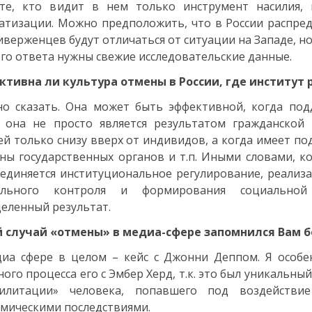
 те, кто видит в нем только инструмент насилия,
атизации. Можно предположить, что в России распред
иверженцев будут отличаться от ситуации на Западе, н
го ответа нужны свежие исследовательские данные.
тивна ли культура отмены в России, где институт
о сказать. Она может быть эффективной, когда подд
 она не просто является результатом гражданской 
й только снизу вверх от индивидов, а когда имеет п
ны государственных органов и т.п. Иными словами, к
единяется институциональное регулирование, реализ
ального контроля и формирования социальной
еленный результат.
й случай «отмены» в медиа-сфере запомнился Вам б
иа сфере в целом – кейс с Джонни Деппом. Я особе
ного процесса его с Эмбер Херд, т.к. это был уникальн
билитации» человека, попавшего под воздейств
мическими последствиями.