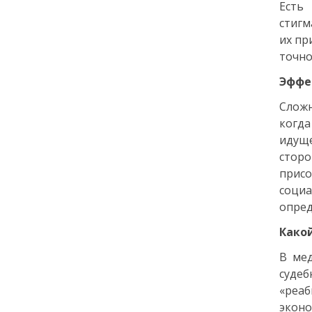
Есть
стигм
12:14
ЭНЦИКЛОПЕДИЯ ДОБРА
их пр
РЕПОРТАЖ
точно
Июнь в ритме добрых дел
Эффек
24 июня
Сложн
когда
14:35
ОБЩЕСТВО
идуще
Цифровой Петербург: как
сторо
киберспорт и гейминг
присо
превратились из «пустой
соци
траты времени» в
двигатель карьеры
опред
Како
22 июня
В мед
судеб
18:00
ОБЩЕСТВО
«реа
Добрые новости недели
эконо