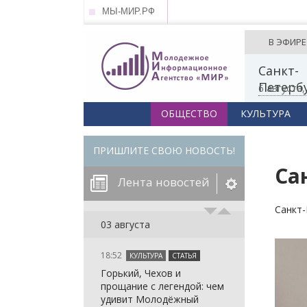
МЫ-МИР.РФ
В ЭФИРЕ
Санкт-
Петерб
6 августа
ОБЩЕСТВО
КУЛЬТУРА
ПРИШЛИТЕ СВОЮ НОВОСТЬ!
Са
Лента новостей
Санкт-
егорию:
03 августа
18:52
КУЛЬТУРА
СТАТЬЯ
: in_array()
Горький, Чехов и
arameter 2 to
: in_array()
прощание с легендой: чем
null given in
arameter 2 to
: in_array()
удивит Молодёжный