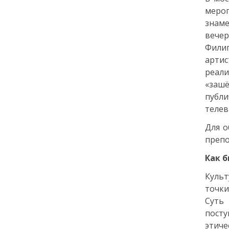
города: как молодёжь
мероп
Петербурга меняет
знаме
привычки
вече
Фили
24 июля
артис
реали
18:00
ОБРАЗОВАНИЕ
СТАТЬЯ
«зашё
«Я поступил! А что
публ
дальше?» — советы для
телев
первокурсников
Для о
20 июля
препо
Как 
18:00
ОБЩЕСТВО
Добрые новости недели
Культ
точки
Суть
15 июля
пост
этиче
13:25
ОБЩЕСТВО