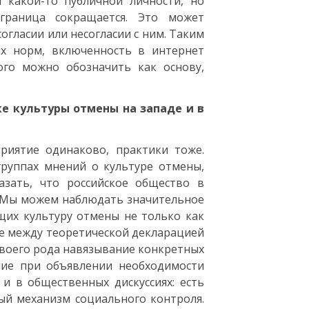
 какой-то публичной личности, но
граница сокращается. Это может
огласии или несогласии с ним. Таким
ых норм, включенность в интернет
ого можно обозначить как основу,
ке культуры отмены на западе и в
приятие одинаково, практики тоже.
группах мнений о культуре отмены,
азать, что российское общество в
. Мы можем наблюдать значительное
щих культуру отмены не только как
ие между теоретической декларацией
своего рода навязывание конкретных
ние при объявлении необходимости
и в общественных дискуссиях: есть
ый механизм социального контроля.