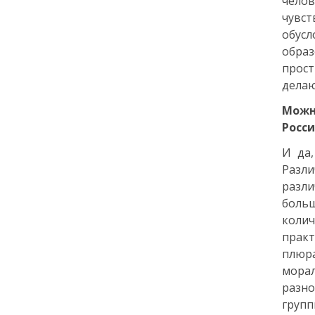
челов
чувс
18:00
ОБЩЕСТВО
обусл
Добрые новости недели
обра
прос
30 июня
дела
Можн
13:38
КУЛЬТУРА
Росс
Два дня музыки и десятки
звезд: названы имена
И да,
ведущих и артистов
Разли
фестиваля «Белые ночи» в
разл
Санкт-Петербурге
больш
колич
29 июня
практ
плюра
14:40
ОБЩЕСТВО
мора
Добрые новости недели
разно
групп
26 июня