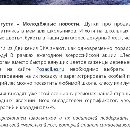
вгуста – Молодёжные новости
. Шутки про прода
атились в мем для школьников. И хотя на школьных 
е цветы», букеты в наши дни скорее дежурный жест, ч
ги из Движения ЭКА знают, как одновременно порад
оду! В рамках ежегодной всероссийской акции «Ле
огам вместо быстро вянущих цветов саженцы деревьев
ме на сайте
PosadiLes.ru
необходимо выбрать ко
твование на их посадку и зарегистрировать особый п
ий лес можно посвятить любимой школе, классу или лу
ья высадят уже этой осенью в регионах нашей страны
одных явлений. Всех обладателей сертификатов ув
рафий и координат GPS.
приглашаем школьников и их родителей поддержат
лям свой «маленький лес», который станет символом жиз