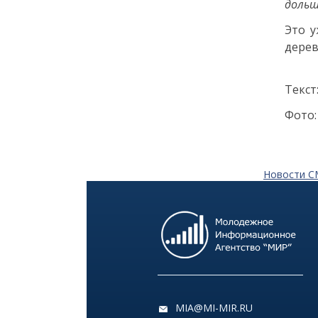
дольш
Как заранее защитить
квартиру от пожара и
Это у
затопления
дерев
13 июля
Текст
18:00
ОБЩЕСТВО
Фото:
Добрые новости недели
08 июля
Новости 
11:31
КУЛЬТУРА
Более 70 тысяч гостей,
десятки звезд и сотни
активностей: в
Петербурге завершился
VK Fest 2026
MIA@MI-MIR.RU
06 июля