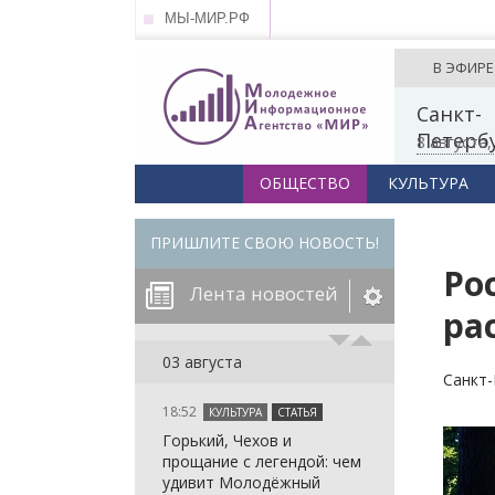
МЫ-МИР.РФ
В ЭФИРЕ
Санкт-
Петерб
8 августа
ОБЩЕСТВО
КУЛЬТУРА
ПРИШЛИТЕ СВОЮ НОВОСТЬ!
Ро
Лента новостей
ра
егорию:
03 августа
Санкт-
18:52
КУЛЬТУРА
СТАТЬЯ
: in_array()
Горький, Чехов и
arameter 2 to
: in_array()
прощание с легендой: чем
null given in
arameter 2 to
: in_array()
удивит Молодёжный