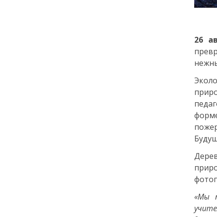
города: как молодёжь
Петербурга меняет
привычки
26 а
превр
24 июля
нежны
18:00
ОБРАЗОВАНИЕ
СТАТЬЯ
Эколо
«Я поступил! А что
прир
дальше?» — советы для
педаг
первокурсников
фор
пожер
20 июля
Будущ
18:00
ОБЩЕСТВО
Дерев
Добрые новости недели
прир
фотог
15 июля
«Мы 
учите
13:25
ОБЩЕСТВО