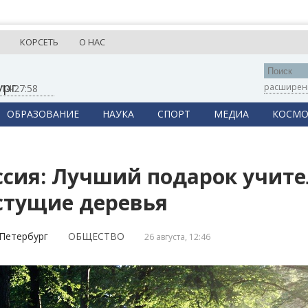
КОРСЕТЬ
О НАС
ург
расширен
,
14:27:58
ОБРАЗОВАНИЕ
НАУКА
СПОРТ
МЕДИА
КОСМО
ссия: Лучший подарок учител
стущие деревья
Петербург
ОБЩЕСТВО
26 августа, 12:46