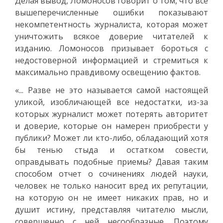
Делая вывод, Ломоносов говорит о том, что все
вышеперечисленные ошибки показывают
некомпетентность журналиста, которая может
уничтожить всякое доверие читателей к
изданию. Ломоносов призывает бороться с
недостоверной информацией и стремиться к
максимально правдивому освещению фактов.
«... Разве не это называется самой настоящей
уликой, изобличающей все недостатки, из-за
которых журналист может потерять авторитет
и доверие, которые он намерен приобрести у
публики? Может ли кто-либо, обладающий хотя
бы тенью стыда и остатком совести,
оправдывать подобные приемы? Давая таким
способом отчет о сочинениях людей науки,
человек не только наносит вред их репутации,
на которую он не имеет никаких прав, но и
душит истину, представляя читателю мысли,
совершенно с ней несообразные. Поэтому