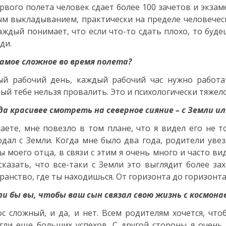
рвого полета человек сдает более 100 зачетов и экзам
м выкладыванием, практически на пределе человеческ
аждый понимает, что если что-то сдать плохо, то буд
ди.
амое сложное во время полета?
й рабочий день, каждый рабочий час нужно работат
ый тебе нельзя провалить. Это и психологически тяжело
а красивее смотреть на северное сияние – с Земли ил
аете, мне повезло в том плане, что я видел его не т
дал с Земли. Когда мне было два года, родители увез
ы моего отца, в связи с этим я очень много и часто ви
сказать, что все-таки с Земли это выглядит более з
ранство, где ты находишься. От горизонта до горизонта
и бы вы, чтобы ваш сын связал свою жизнь с космона
с сложный, и да, и нет. Всем родителям хочется, чт
гли еще больших успехов. С другой стороны я очен