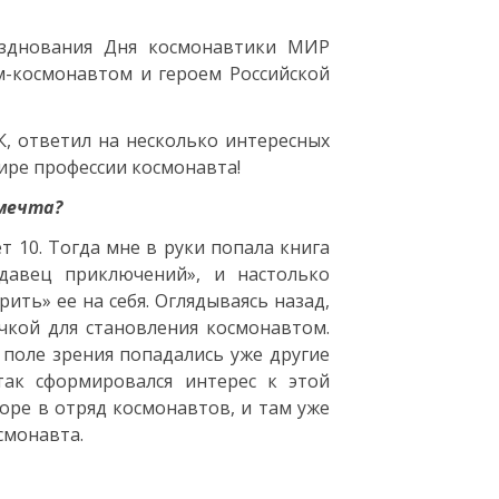
зднования Дня космонавтики МИР
м-космонавтом и героем Российской
, ответил на несколько интересных
ире профессии космонавта!
мечта?
т 10. Тогда мне в руки попала книга
давец приключений», и настолько
ить» ее на себя. Оглядываясь назад,
чкой для становления космонавтом.
 поле зрения попадались уже другие
так сформировался интерес к этой
боре в отряд космонавтов, и там уже
смонавта.