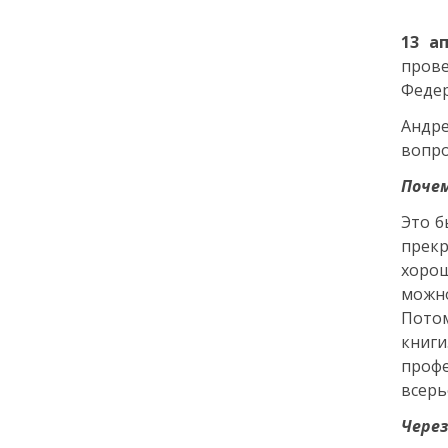
города: как молодёжь
Петербурга меняет
1
3
ап
привычки
прове
Федер
24 июля
Андре
вопро
18:00
ОБРАЗОВАНИЕ
СТАТЬЯ
«Я поступил! А что
Почем
дальше?» — советы для
первокурсников
Это б
прек
хорош
20 июля
можно
18:00
Потом
ОБЩЕСТВО
Добрые новости недели
книги
профе
всерь
15 июля
Через
13:25
ОБЩЕСТВО