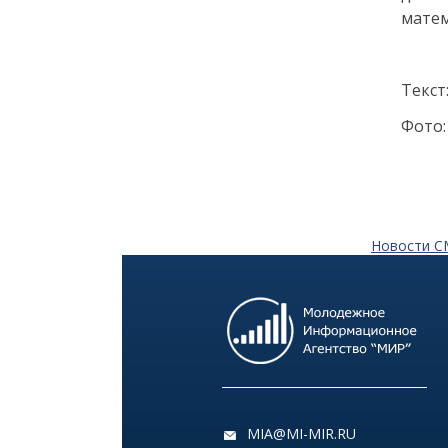
матем
12:14
ЭНЦИКЛОПЕДИЯ ДОБРА
РЕПОРТАЖ
Текст
Июнь в ритме добрых дел
Фото
24 июня
14:35
ОБЩЕСТВО
Цифровой Петербург: как
киберспорт и гейминг
Новости 
превратились из «пустой
траты времени» в
двигатель карьеры
22 июня
18:00
ОБЩЕСТВО
Добрые новости недели
MIA@MI-MIR.RU