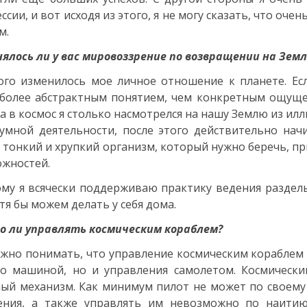
ссии, и вот исходя из этого, я не могу сказать, что оче
м.
ялось ли у вас мировоззрение по возвращении на Зем
го изменилось мое личное отношение к планете. Ес
более абстрактным понятием, чем конкретным ощуще
а в космос я столько насмотрелся на нашу Землю из ил
умной деятельности, после этого действительно на
 тонкий и хрупкий организм, который нужно беречь, п
жностей.
му я всячески поддерживаю практику ведения раздельн
тя бы можем делать у себя дома.
о ли управлять космическим кораблем?
ужно понимать, что управление космическим кораблем 
ко машиной, но и управления самолетом. Космическ
ый механизм. Как минимум пилот не может по своем
ения, а также управлять им невозможно по наитию