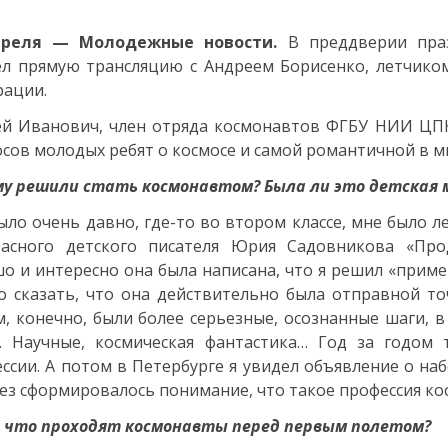
реля
— Молодежные новости.
В преддверии пра
л прямую трансляцию с Андреем Борисенко, летчико
ации.
й Иванович, член отряда космонавтов ФГБУ НИИ ЦПК
сов молодых ребят о космосе и самой романтичной в м
у решили стать космонавтом? Была ли это детская 
ыло очень давно, где-то во втором классе, мне было ле
расного детского писателя Юрия Садовникова «Про
о и интересно она была написана, что я решил «пример
 сказать, что она действительно была отправной то
, конечно, были более серьезные, осознанные шаги, в
. Научные, космическая фантастика… Год за годом 
ссии. А потом в Петербурге я увидел объявление о на
ез сформировалось понимание, что такое профессия ко
 что проходят космонавты перед первым полетом?