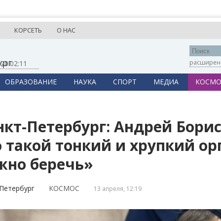
КОРСЕТЬ
О НАС
ург
расширен
,
20:02:11
ОБРАЗОВАНИЕ
НАУКА
СПОРТ
МЕДИА
КОСМО
нкт-Петербург: Андрей Бори
о такой тонкий и хрупкий о
жно беречь»
Петербург
КОСМОС
13 апреля, 12:19