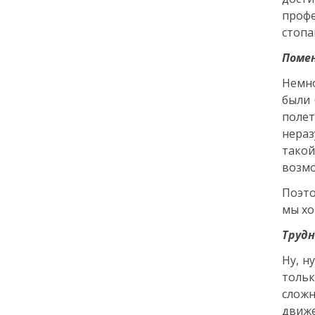
профе
18:00
ОБЩЕСТВО
стопа
Добрые новости недели
Помен
Немно
30 июня
были 
13:38
полет
КУЛЬТУРА
Два дня музыки и десятки
нераз
звезд: названы имена
такой
ведущих и артистов
возмо
фестиваля «Белые ночи» в
Санкт-Петербурге
Поэто
мы хо
29 июня
Трудн
14:40
ОБЩЕСТВО
Ну, н
Добрые новости недели
толь
сложн
движ
26 июня