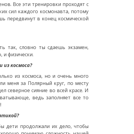
енов. Все эти тренировки проходят с
их сил каждого космонавта, потому
ешь передвинут в конец космической
ь так, словно ты сдаешь экзамен,
, и физически.
и из космоса?
олько из космоса, но и очень много
ли меня за Полярный круг, по месту
дел северное сияние во всей красе. И
ахватывающе, ведь заполняет все то
!
втикой?
обы дети продолжали их дело, чтобы
ь хорошо понимаю сложность нашей