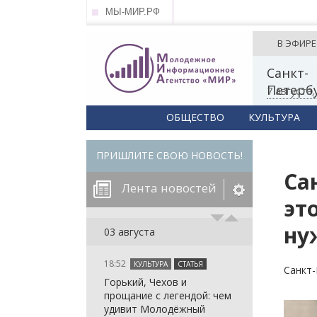
МЫ-МИР.РФ
В ЭФИРЕ
Санкт-
Петерб
7 августа
ОБЩЕСТВО
КУЛЬТУРА
ПРИШЛИТЕ СВОЮ НОВОСТЬ!
Са
Лента новостей
эт
ну
егорию:
03 августа
18:52
КУЛЬТУРА
СТАТЬЯ
: in_array()
Санкт-
Горький, Чехов и
arameter 2 to
: in_array()
прощание с легендой: чем
null given in
arameter 2 to
: in_array()
удивит Молодёжный