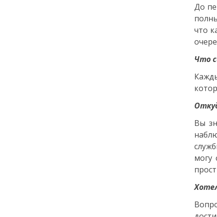
До пе
Как заранее защитить
полны
квартиру от пожара и
затопления
что к
очере
13 июля
Что с
Кажды
18:00
ОБЩЕСТВО
котор
Добрые новости недели
Откуд
08 июля
Вы зн
наблю
11:31
КУЛЬТУРА
служб
Более 70 тысяч гостей,
могу 
десятки звезд и сотни
активностей: в
прост
Петербурге завершился
VK Fest 2026
Хотел
Вопро
06 июля
дости