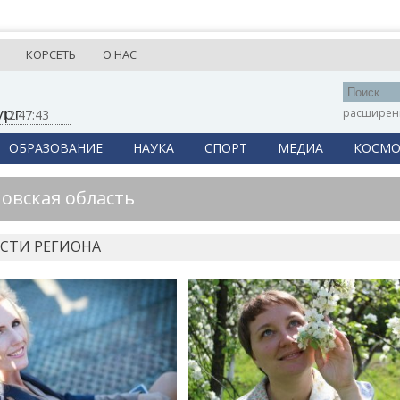
КОРСЕТЬ
О НАС
ург
расширен
,
12:47:43
ОБРАЗОВАНИЕ
НАУКА
СПОРТ
МЕДИА
КОСМО
овская область
СТИ РЕГИОНА