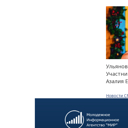
города: как молодёжь
Петербурга меняет
привычки
24 июля
18:00
ОБРАЗОВАНИЕ
СТАТЬЯ
«Я поступил! А что
дальше?» — советы для
первокурсников
Ульянов
Участни
20 июля
Азалия 
18:00
ОБЩЕСТВО
Новости 
Добрые новости недели
15 июля
13:25
ОБЩЕСТВО