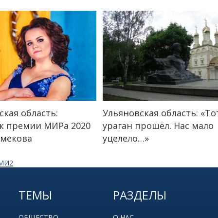
ская область:
Ульяновская область: «То
к премии МИРа 2020
ураган прошёл. Нас мало
Емекова
уцелело…»
СМИ2
ТЕМЫ
РАЗДЕЛЫ
ОБЩЕСТВО
О НАС