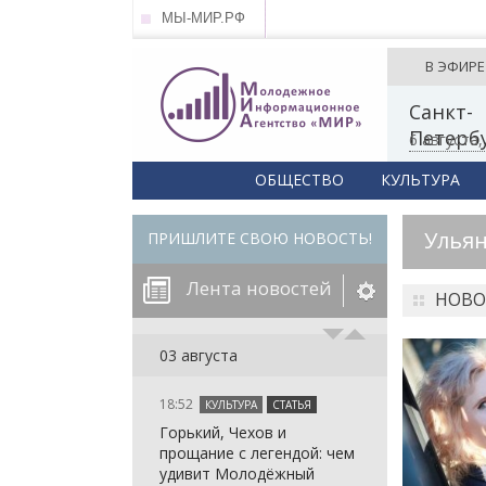
МЫ-МИР.РФ
В ЭФИРЕ
Санкт-
Петерб
6 августа
ОБЩЕСТВО
КУЛЬТУРА
Ульян
ПРИШЛИТЕ СВОЮ НОВОСТЬ!
Лента новостей
НОВО
егорию:
03 августа
18:52
КУЛЬТУРА
СТАТЬЯ
: in_array()
Горький, Чехов и
arameter 2 to
: in_array()
прощание с легендой: чем
null given in
arameter 2 to
: in_array()
удивит Молодёжный