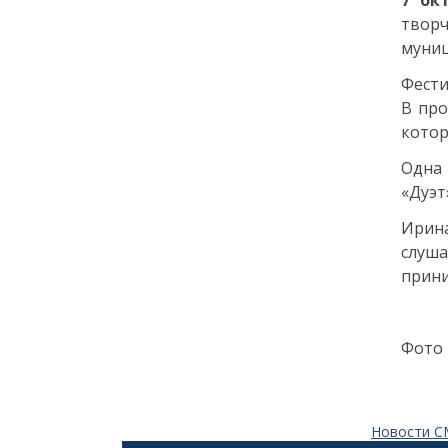
7 ок
города: как молодёжь
твор
Петербурга меняет
муниц
привычки
Фести
24 июля
В про
котор
18:00
ОБРАЗОВАНИЕ
СТАТЬЯ
Одна 
«Я поступил! А что
«Дуэт
дальше?» — советы для
первокурсников
Ирин
слуша
20 июля
прини
18:00
ОБЩЕСТВО
Добрые новости недели
Фото 
15 июля
Новости 
13:25
ОБЩЕСТВО