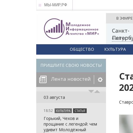
МЫ-МИР.РФ
В ЭФИРЕ
Санкт-
Петерб
6 августа
ОБЩЕСТВО
КУЛЬТУРА
ПРИШЛИТЕ СВОЮ НОВОСТЬ!
Ст
Лента новостей
20
егорию:
03 августа
Ставро
18:52
КУЛЬТУРА
СТАТЬЯ
: in_array()
Горький, Чехов и
arameter 2 to
: in_array()
прощание с легендой: чем
null given in
arameter 2 to
: in_array()
удивит Молодёжный