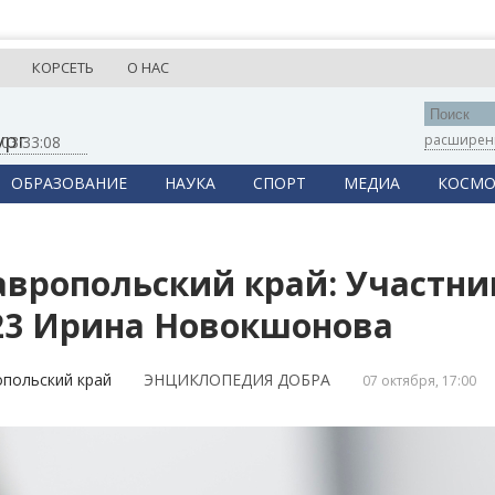
КОРСЕТЬ
О НАС
ург
расширен
,
03:33:08
ОБРАЗОВАНИЕ
НАУКА
СПОРТ
МЕДИА
КОСМО
авропольский край: Участн
23 Ирина Новокшонова
польский край
ЭНЦИКЛОПЕДИЯ ДОБРА
07 октября, 17:00