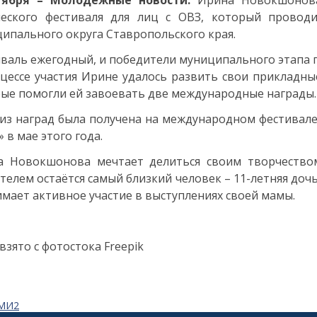
тября – Молодёжные новости.
Ирина Новокшонова
ческого фестиваля для лиц с ОВЗ, который провод
ипального округа Ставропольского края.
валь ежегодный, и победители муниципального этапа 
цессе участия Ирине удалось развить свои прикладны
ые помогли ей завоевать две международные награды
из наград была получена на международном фестивал
» в мае этого года.
а Новокшонова мечтает делиться своим творчество
телем остаётся самый близкий человек – 11-летняя доч
мает активное участие в выступлениях своей мамы.
взято с фотостока Freepik
СМИ2