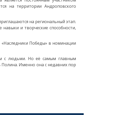
 является постоянным участником
ится на территории Андроповского
приглашаются на региональный этап.
е навыки и творческие способности,
.
е «Наследники Победы» в номинации
м с людьми. Но её самым главным
ь Полина. Именно она с недавних пор