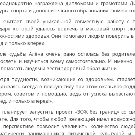
неоднократно награждена дипломами и грамотами Д
уры, спорта и дополнительного образования Тюменской
а считает своей уникальной совместную работу с 
даря которой удалось вовлечь в массовый спорт лю
жностями здоровья. Они помогают людям поверить в с
д и только вперед.
ле судьбы Алёна очень рано осталась без родителе
ослеть и научиться всему самостоятельно. И именно 
 помогать людям и вести здоровый образ жизни.
тря трудности, возникающие со здоровьем, старает
дываясь всегда в полную силу при этом оказывая по
ром, советом и помощью, ведь от успеха вырастают
ед, и только вперед!».
 планирует запустить проект «ЗОЖ без границ» со с
те. Для того, чтобы любой желающий имел возможно
в перспективе позволит увеличить количество люд
ематически занимающихся физической культурой и