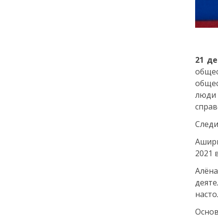
города: как молодёжь
Петербурга меняет
привычки
24 июля
21 д
общес
18:00
ОБРАЗОВАНИЕ
СТАТЬЯ
обще
«Я поступил! А что
люди
дальше?» — советы для
первокурсников
справ
Следи
20 июля
Ашир
2021 
18:00
ОБЩЕСТВО
Добрые новости недели
Алён
деяте
15 июля
насто
Основ
13:25
ОБЩЕСТВО