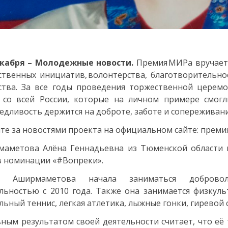
екабря – Молодежные новости.
Премия МИРа вручаетс
твенных инициатив, волонтерства, благотворительнос
ства. За все годы проведения торжественной цере
 со всей России, которые на личном примере смогл
едливость держится на доброте, заботе и сопереживани
те за новостями проекта на официальном сайте: преми
маметова Алёна Геннадьевна из Тюменской области
в номинации «#Вопреки».
а Аширмаметова начала заниматься добровол
льностью с 2010 года. Также она занимается физкул
льный теннис, легкая атлетика, лыжные гонки, гиревой 
ным результатом своей деятельности считает, что её 