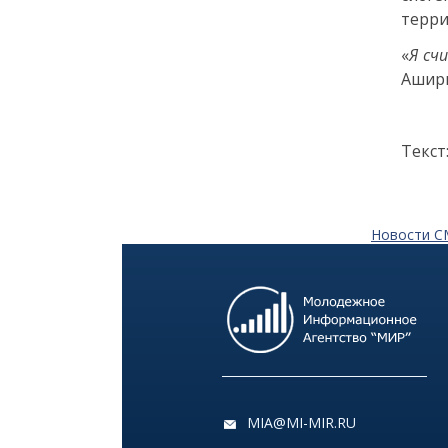
терри
18:00
ОБЩЕСТВО
«
Я сч
Добрые новости недели
Ашир
30 июня
Текст
13:38
КУЛЬТУРА
Два дня музыки и десятки
звезд: названы имена
ведущих и артистов
Новости 
фестиваля «Белые ночи» в
Санкт-Петербурге
29 июня
14:40
ОБЩЕСТВО
Добрые новости недели
MIA@MI-MIR.RU
26 июня