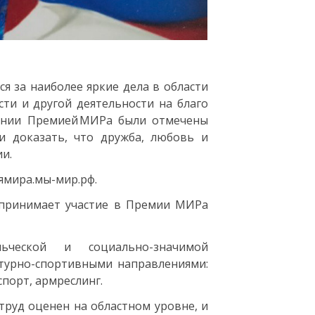
я за наиболее яркие дела в области
ти и другой деятельности на благо
монии Премией МИРа были отмечены
и доказать, что дружба, любовь и
и.
ямира.мы-мир.рф.
 принимает участие в Премии МИРа
ьческой и социально-значимой
ьтурно-спортивными направлениями:
спорт, армреслинг.
труд оценен на областном уровне, и