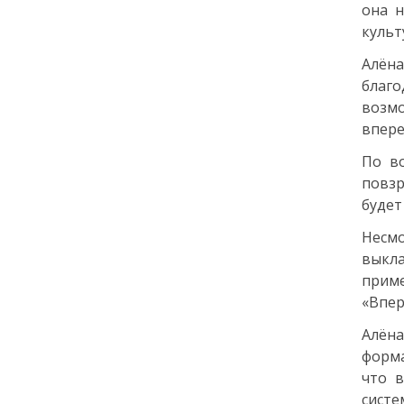
она 
Как заранее защитить
культ
квартиру от пожара и
затопления
Алён
благо
13 июля
возмо
впере
18:00
ОБЩЕСТВО
По во
Добрые новости недели
повзр
будет
08 июля
Несмо
11:31
КУЛЬТУРА
выкла
Более 70 тысяч гостей,
приме
десятки звезд и сотни
«Впер
активностей: в
Петербурге завершился
Алёна
VK Fest 2026
форма
что 
06 июля
сист