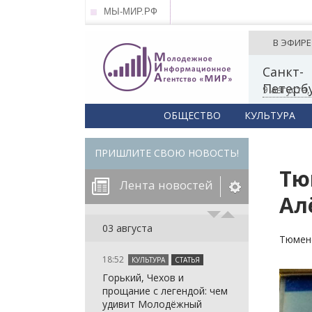
МЫ-МИР.РФ
В ЭФИРЕ
Санкт-
Петерб
9 августа
ОБЩЕСТВО
КУЛЬТУРА
ПРИШЛИТЕ СВОЮ НОВОСТЬ!
Тю
Лента новостей
Ал
егорию:
03 августа
Тюмен
18:52
КУЛЬТУРА
СТАТЬЯ
: in_array()
Горький, Чехов и
arameter 2 to
: in_array()
прощание с легендой: чем
null given in
arameter 2 to
: in_array()
удивит Молодёжный