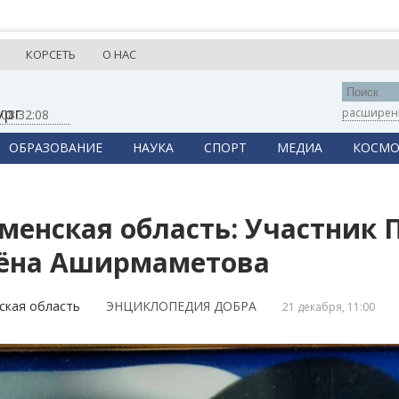
КОРСЕТЬ
О НАС
ург
расширен
,
08:32:09
ОБРАЗОВАНИЕ
НАУКА
СПОРТ
МЕДИА
КОСМО
менская область: Участник
ёна Аширмаметова
ская область
ЭНЦИКЛОПЕДИЯ ДОБРА
21 декабря, 11:00