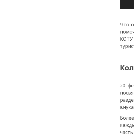
города: как молодёжь
Петербурга меняет
привычки
Что о
помоч
24 июля
КОТУ
18:00
турис
ОБРАЗОВАНИЕ
СТАТЬЯ
«Я поступил! А что
дальше?» — советы для
первокурсников
Кол
20 июля
20 фе
посвя
18:00
ОБЩЕСТВО
разде
Добрые новости недели
внука
Более
15 июля
кажды
часть
13:25
ОБЩЕСТВО