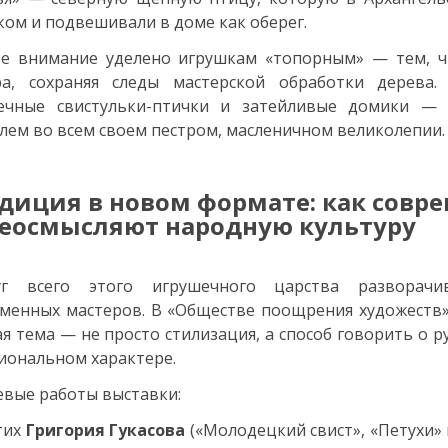
ком и подвешивали в доме как оберег.
ое внимание уделено игрушкам «топорным» — тем, 
ра, сохраняя следы мастерской обработки дерева.
ечные свистульки-птички и затейливые домики — 
лем во всем своем пестром, масленичном великолепии.
диция в новом формате: как сов
еосмысляют народную культуру
уг всего этого игрушечного царства разворачи
менных мастеров. В «Обществе поощрения художеств» 
ая тема — не просто стилизация, а способ говорить о р
циональном характере.
вые работы выставки:
тих
Григория Гукасова
(«Молодецкий свист», «Петухи» 