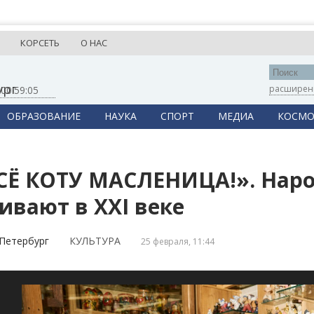
КОРСЕТЬ
О НАС
ург
расширен
,
00:59:06
ОБРАЗОВАНИЕ
НАУКА
СПОРТ
МЕДИА
КОСМО
СЁ КОТУ МАСЛЕНИЦА!». Нар
ивают в XXI веке
Петербург
КУЛЬТУРА
25 февраля, 11:44