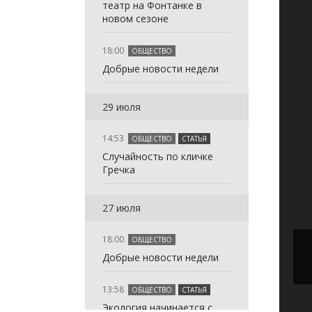
w/html/index.php
null given in
arameter 2 to
: in_array()
театр на Фонтанке в
новом сезоне
w/html/index.php
null given in
arameter 2 to
6
: in_array()
ТВО
w/html/index.php
null given in
arameter 2 to
6
: in_array()
Warning
:
18:00
ОБЩЕСТВО
 expects
ТВО
w/html/index.php
null given in
arameter 2 to
6
: in_array()
Warning
:
Добрые новости недели
 2 to be array,
 expects
ТВО
w/html/index.php
null given in
arameter 2 to
6
: in_array()
Warning
:
 in
 2 to be array,
 expects
ТВО
w/html/index.php
null given in
arameter 2 to
6
Warning
:
29 июля
w/html/index.php
 in
 2 to be array,
 expects
ТВО
w/html/index.php
null given in
6
Warning
:
ЕНИТЬ
w/html/index.php
 in
 2 to be array,
 expects
ТВО
w/html/index.php
6
6
Warning
:
14:53
ОБЩЕСТВО
СТАТЬЯ
w/html/index.php
 in
 2 to be array,
 expects
ТВО
6
6
Warning
:
Случайность по кличке
w/html/index.php
 in
 2 to be array,
 expects
ТВО
6
Warning
:
Гречка
w/html/index.php
 in
 2 to be array,
 expects
6
w/html/index.php
 in
 2 to be array,
6
27 июля
w/html/index.php
 in
6
w/html/index.php
6
18:00
ОБЩЕСТВО
6
Добрые новости недели
13:58
ОБЩЕСТВО
СТАТЬЯ
Экология начинается с