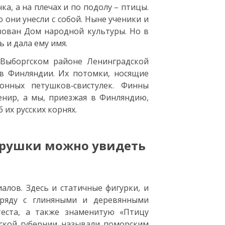
ка, а на плечах и по подолу – птицы.
 они унесли с собой. Ныне ученики и
зован Дом народной культуры. Но в
ь и дала ему имя.
 Выборгском районе Ленинградской
 в Финляндии. Их потомки, носящие
нных петушков‑свистулек. Финны
енир, а мы, приезжая в Финляндию,
 их русских корнях.
игрушки можно увидеть
лов. Здесь и статичные фигурки, и
Наряду с глиняными и деревянными
еста, а также знаменитую «Птицу
ской губернии называли поморским