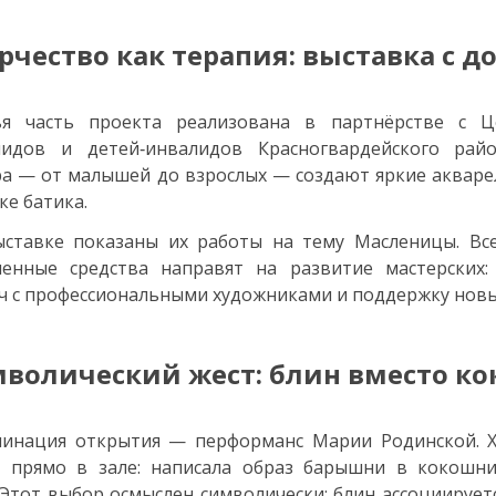
рчество как терапия: выставка с 
ья часть проекта реализована в партнёрстве с Ц
лидов и детей‑инвалидов Красногвардейского райо
а — от малышей до взрослых — создают яркие акваре
ке батика.
ставке показаны их работы на тему Масленицы. Все
ченные средства направят на развитие мастерских:
ч с профессиональными художниками и поддержку новы
волический жест: блин вместо к
минация открытия — перформанс Марии Родинской. Х
т прямо в зале: написала образ барышни в кокошн
 Этот выбор осмыслен символически: блин ассоциирует