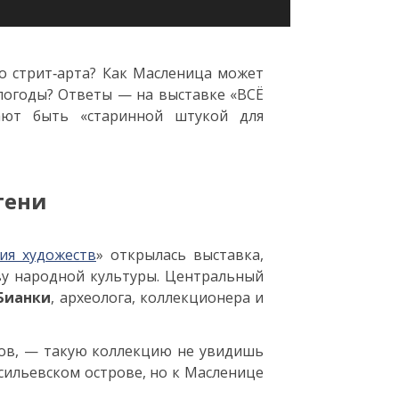
о стрит‑арта? Как Масленица может
погоды? Ответы — на выставке «ВСЁ
ают быть «старинной штукой для
тени
ия художеств
» открылась выставка,
ву народной культуры. Центральный
Бианки
, археолога, коллекционера и
лов, — такую коллекцию не увидишь
сильевском острове, но к Масленице