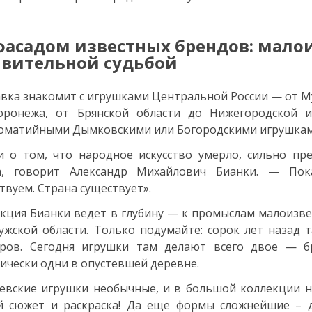
фасадом известных брендов: мало
вительной судьбой
вка знакомит с игрушками Центральной России — от М
оронежа, от Брянской области до Нижегородской и
оматийными Дымковскими или Богородскими игрушкам
и о том, что народное искусство умерло, сильно п
а, говорит Александр Михайлович Бианки. — По
твуем. Страна существует».
кция Бианки ведет в глубину — к промыслам малоизве
ужской области. Только подумайте: сорок лет назад 
еров. Сегодня игрушки там делают всего двое — б
ически одни в опустевшей деревне.
евские игрушки необычные, и в большой коллекции н
й сюжет и раскраска! Да еще формы сложнейшие – д