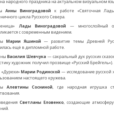
на народного праздника на актуальном визуальном язы
ды
Анны Виноградовой
к работе «Святочная Лад
ничного цикла Русского Севера.
леница»
Лады Виноградовой
— многослойный обр
ликается с современным видением.
оты
Марии Яшиной
— развитие темы Древней Руси
илась ещё в дипломной работе.
ины
Василия Шевчука
— сакральный дух русских сказо
стику художник получил прозвище «Русский Брейгель»).
 «Дурехи»
Марии Родинской
— исследование русской ж
ьзованием настоящего кружева.
оты
Алевтины Сосниной
, где народная игрушка с
твования.
зведения
Светланы Еловенко
, создающие атмосферу
ний.