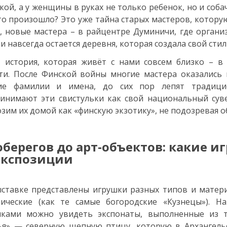
кой, а у женщины в руках не только ребенок, но и собач
то произошло? Это уже тайна старых мастеров, которую
, новые мастера – в райцентре Думиничи, где органи
и навсегда остается деревня, которая создала свой стил
 история, которая живёт с нами совсем близко – в
ти. После Финской войны многие мастера оказались
кие фамилии и имена, до сих пор лепят традицио
инимают эти свистульки как свой национальный сув
зим их домой как «финскую экзотику», не подозревая об
оберегов до арт‑объектов: какие 
экспозиции
ставке представлены игрушки разных типов и материа
нические (как те самые богородские «Кузнецы»). 
шками можно увидеть экспонаты, выполненные из т
ья» — северную щепную птицу, которую в Архангель