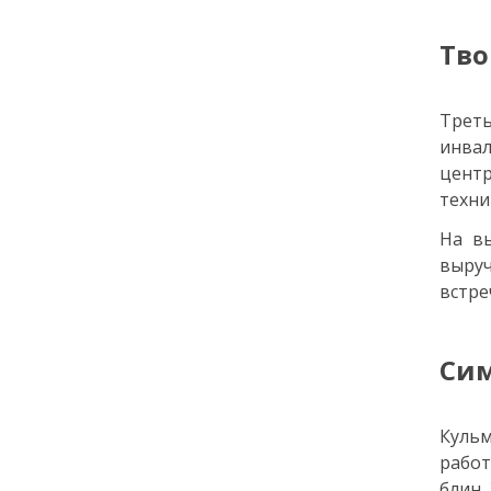
27 мая
Тво
15:00
КУЛЬТУРА
Ваня Дмитриенко
выступит на «Петровских
Трет
Ассамблеях 3.2.3»
инва
центр
26 мая
техни
На вы
18:14
КУЛЬТУРА
СТАТЬЯ
выру
Назад в прошлое: почему
встре
молодёжь ностальгирует
в Интернете
Сим
24 мая
18:00
ОБЩЕСТВО
Куль
Добрые новости недели
рабо
блин.