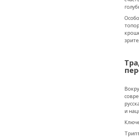
голуб
12:14
ЭНЦИКЛОПЕДИЯ ДОБРА
Особ
РЕПОРТАЖ
топо
Июнь в ритме добрых дел
крош
зрите
24 июня
14:35
ОБЩЕСТВО
Тра
Цифровой Петербург: как
пер
киберспорт и гейминг
превратились из «пустой
траты времени» в
Вокр
двигатель карьеры
совре
русск
22 июня
и на
Ключе
18:00
ОБЩЕСТВО
Добрые новости недели
Трип