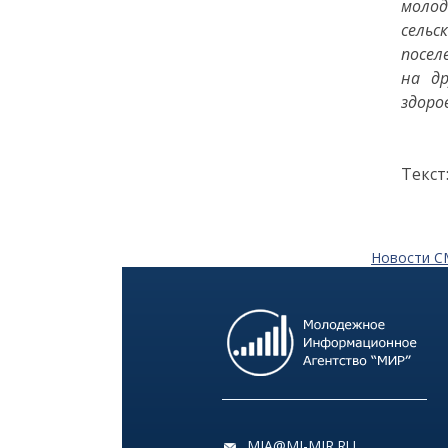
молод
Как заранее защитить
сельс
квартиру от пожара и
посел
затопления
на др
здоро
13 июля
18:00
ОБЩЕСТВО
Текст
Добрые новости недели
08 июля
Новости 
11:31
КУЛЬТУРА
Более 70 тысяч гостей,
десятки звезд и сотни
активностей: в
Петербурге завершился
VK Fest 2026
06 июля
MIA@MI-MIR.RU