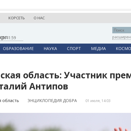
КОРСЕТЬ
О НАС
ург
расширен
,
09:41:59
ОБРАЗОВАНИЕ
НАУКА
СПОРТ
МЕДИА
КОСМО
ская область: Участник пре
талий Антипов
я область
ЭНЦИКЛОПЕДИЯ ДОБРА
01 июля, 14:03