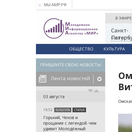
МЫ-МИР.РФ
В ЭФИРЕ
Санкт-
Петерб
6 августа
ОБЩЕСТВО
КУЛЬТУРА
ПРИШЛИТЕ СВОЮ НОВОСТЬ!
Ом
Лента новостей
Ви
егорию:
03 августа
Омска
18:52
КУЛЬТУРА
СТАТЬЯ
: in_array()
Горький, Чехов и
arameter 2 to
: in_array()
прощание с легендой: чем
null given in
arameter 2 to
: in_array()
удивит Молодёжный