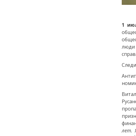
города: как молодёжь
Петербурга меняет
привычки
1 ию
общес
24 июля
обще
18:00
люди
ОБРАЗОВАНИЕ
СТАТЬЯ
«Я поступил! А что
справ
дальше?» — советы для
Следи
первокурсников
Анти
20 июля
номин
Витал
18:00
ОБЩЕСТВО
Руса
Добрые новости недели
проп
призн
15 июля
фина
лет. 
13:25
ОБЩЕСТВО