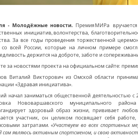
ля - Молодёжные новости.
Премия МИРа вручается
твенных инициатив, волонтерства, благотворительнос
ства. За все годы проведения торжественной цере
 со всей России, которые на личном примере смогл
едливость держится на доброте, заботе и сопереживан
те за новостями проекта на официальном сайте: преми
пов Виталий Викторович из Омской области приним
ации «Здравая инициатива».
ий начал заниматься общественной деятельностью с 2
новка Нововаршавского муниципального район
агандирует здоровый образ жизни, прививает любов
аётся участник, он целиком посвящает себя работе
нсовыми затратами.
«Участвуем во всех спортивных м
Я сам являюсь активным спортсменом, и свою активность