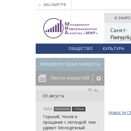
МЫ-МИР.РФ
В ЭФИРЕ
Санкт-
Петерб
7 августа
ОБЩЕСТВО
КУЛЬТУРА
ПРИШЛИТЕ СВОЮ НОВОСТЬ!
Лента новостей
егорию:
03 августа
18:52
КУЛЬТУРА
СТАТЬЯ
: in_array()
Новости 
Горький, Чехов и
arameter 2 to
: in_array()
прощание с легендой: чем
null given in
arameter 2 to
: in_array()
удивит Молодёжный