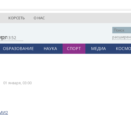
КОРСЕТЬ
О НАС
ург
расширен
,
12:13:52
ОБРАЗОВАНИЕ
НАУКА
СПОРТ
МЕДИА
КОСМО
01 января, 03:00
СМИ2