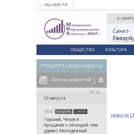
МЫ-МИР.РФ
В ЭФИРЕ
Санкт-
Петерб
6 августа
ОБЩЕСТВО
КУЛЬТУРА
ПРИШЛИТЕ СВОЮ НОВОСТЬ!
Лента новостей
егорию:
03 августа
18:52
КУЛЬТУРА
СТАТЬЯ
: in_array()
Новости 
Горький, Чехов и
arameter 2 to
: in_array()
прощание с легендой: чем
null given in
arameter 2 to
: in_array()
удивит Молодёжный