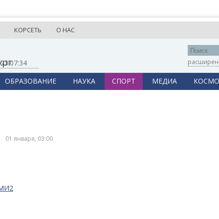
КОРСЕТЬ
О НАС
ург
расширен
,
23:07:34
ОБРАЗОВАНИЕ
НАУКА
СПОРТ
МЕДИА
КОСМО
01 января, 03:00
СМИ2