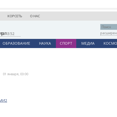
КОРСЕТЬ
О НАС
ург
расширен
,
16:43:52
ОБРАЗОВАНИЕ
НАУКА
СПОРТ
МЕДИА
КОСМО
01 января, 03:00
СМИ2