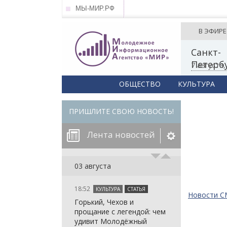
МЫ-МИР.РФ
В ЭФИРЕ
Санкт-
Петерб
7 августа
ОБЩЕСТВО
КУЛЬТУРА
ПРИШЛИТЕ СВОЮ НОВОСТЬ!
Лента новостей
егорию:
03 августа
18:52
КУЛЬТУРА
СТАТЬЯ
: in_array()
Новости 
Горький, Чехов и
arameter 2 to
: in_array()
прощание с легендой: чем
null given in
arameter 2 to
: in_array()
удивит Молодёжный