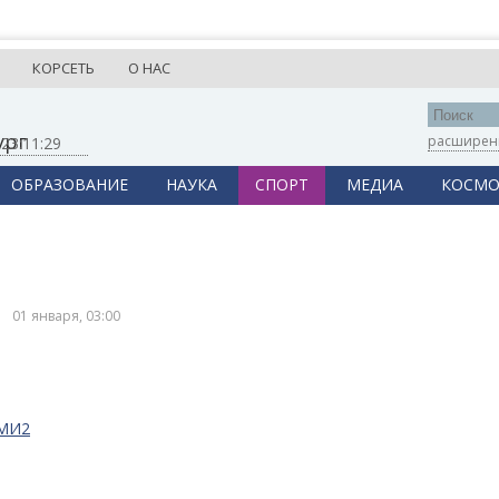
КОРСЕТЬ
О НАС
ург
расширен
,
23:11:29
ОБРАЗОВАНИЕ
НАУКА
СПОРТ
МЕДИА
КОСМО
01 января, 03:00
СМИ2