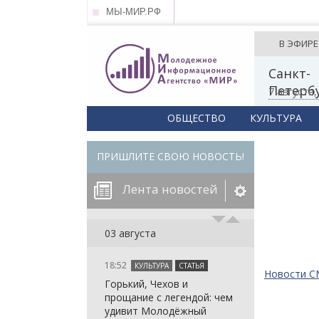
МЫ-МИР.РФ
В ЭФИРЕ
Санкт-
Петерб
7 августа
ОБЩЕСТВО
КУЛЬТУРА
ПРИШЛИТЕ СВОЮ НОВОСТЬ!
Лента новостей
егорию:
03 августа
18:52
КУЛЬТУРА
СТАТЬЯ
: in_array()
Новости 
Горький, Чехов и
arameter 2 to
: in_array()
прощание с легендой: чем
null given in
arameter 2 to
: in_array()
удивит Молодёжный