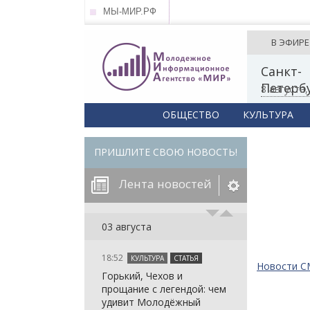
МЫ-МИР.РФ
В ЭФИРЕ
Санкт-
Петерб
8 августа
ОБЩЕСТВО
КУЛЬТУРА
ПРИШЛИТЕ СВОЮ НОВОСТЬ!
Лента новостей
егорию:
03 августа
18:52
КУЛЬТУРА
СТАТЬЯ
: in_array()
Новости 
Горький, Чехов и
arameter 2 to
: in_array()
прощание с легендой: чем
null given in
arameter 2 to
: in_array()
удивит Молодёжный