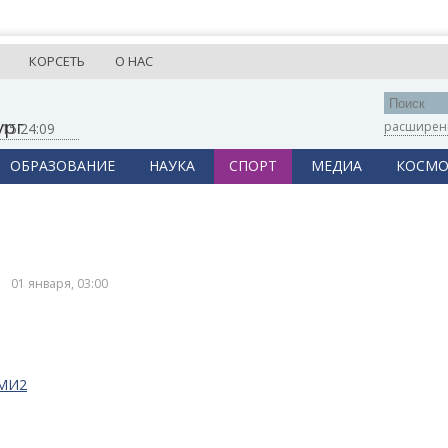
КОРСЕТЬ
О НАС
ург
расширен
,
15:24:09
ОБРАЗОВАНИЕ
НАУКА
СПОРТ
МЕДИА
КОСМО
01 января, 03:00
СМИ2