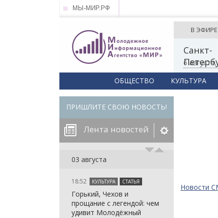
МЫ-МИР.РФ
В ЭФИРЕ
Санкт-
Петерб
6 августа
ОБЩЕСТВО
КУЛЬТУРА
ПРИШЛИТЕ СВОЮ НОВОСТЬ!
Лента новостей
егорию:
03 августа
18:52
КУЛЬТУРА
СТАТЬЯ
: in_array()
Новости 
Горький, Чехов и
arameter 2 to
: in_array()
прощание с легендой: чем
null given in
arameter 2 to
: in_array()
удивит Молодёжный