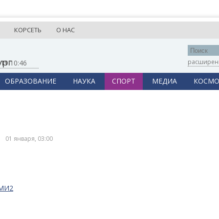
КОРСЕТЬ
О НАС
ург
расширен
,
19:10:46
ОБРАЗОВАНИЕ
НАУКА
СПОРТ
МЕДИА
КОСМО
01 января, 03:00
СМИ2