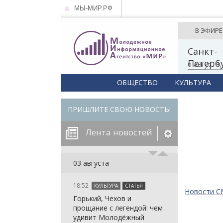
МЫ-МИР.РФ
В ЭФИРЕ
Санкт-
Петерб
6 августа
ОБЩЕСТВО
КУЛЬТУРА
ПРИШЛИТЕ СВОЮ НОВОСТЬ!
Лента новостей
егорию:
03 августа
18:52
КУЛЬТУРА
СТАТЬЯ
: in_array()
Новости 
Горький, Чехов и
arameter 2 to
: in_array()
прощание с легендой: чем
null given in
arameter 2 to
: in_array()
удивит Молодёжный