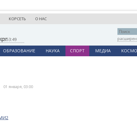
КОРСЕТЬ
О НАС
ург
расширен
,
22:53:49
ОБРАЗОВАНИЕ
НАУКА
СПОРТ
МЕДИА
КОСМО
01 января, 03:00
СМИ2