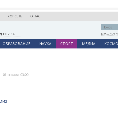
КОРСЕТЬ
О НАС
ург
расширен
,
11:07:34
ОБРАЗОВАНИЕ
НАУКА
СПОРТ
МЕДИА
КОСМО
01 января, 03:00
СМИ2