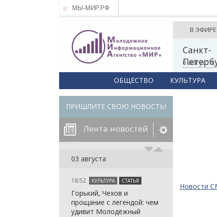
МЫ-МИР.РФ
В ЭФИРЕ
Санкт-
Петерб
6 августа
ОБЩЕСТВО
КУЛЬТУРА
ПРИШЛИТЕ СВОЮ НОВОСТЬ!
Лента новостей
егорию:
03 августа
18:52
КУЛЬТУРА
СТАТЬЯ
: in_array()
Новости 
Горький, Чехов и
arameter 2 to
: in_array()
прощание с легендой: чем
null given in
arameter 2 to
: in_array()
удивит Молодёжный