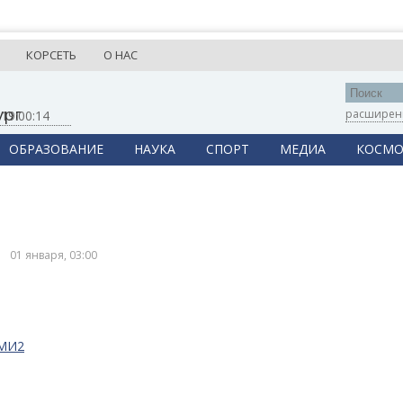
КОРСЕТЬ
О НАС
ург
расширен
,
19:00:14
ОБРАЗОВАНИЕ
НАУКА
СПОРТ
МЕДИА
КОСМО
01 января, 03:00
СМИ2