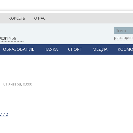
КОРСЕТЬ
О НАС
ург
расширен
,
13:14:58
ОБРАЗОВАНИЕ
НАУКА
СПОРТ
МЕДИА
КОСМО
01 января, 03:00
СМИ2