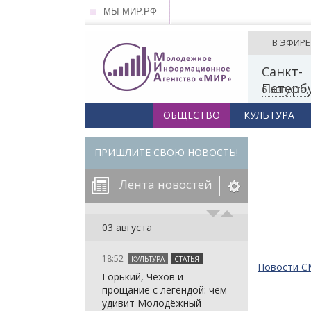
МЫ-МИР.РФ
В ЭФИРЕ
Санкт-
Петерб
6 августа
ОБЩЕСТВО
КУЛЬТУРА
ПРИШЛИТЕ СВОЮ НОВОСТЬ!
Лента новостей
егорию:
03 августа
18:52
КУЛЬТУРА
СТАТЬЯ
: in_array()
Новости 
Горький, Чехов и
arameter 2 to
: in_array()
прощание с легендой: чем
null given in
arameter 2 to
: in_array()
удивит Молодёжный