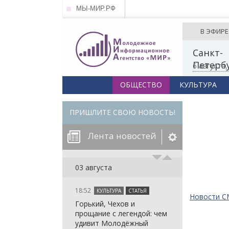
МЫ-МИР.РФ
В ЭФИРЕ
Санкт-
Петерб
6 августа
ОБЩЕСТВО
КУЛЬТУРА
ПРИШЛИТЕ СВОЮ НОВОСТЬ!
Лента новостей
егорию:
03 августа
18:52
КУЛЬТУРА
СТАТЬЯ
: in_array()
Новости 
Горький, Чехов и
arameter 2 to
: in_array()
прощание с легендой: чем
null given in
arameter 2 to
: in_array()
удивит Молодёжный