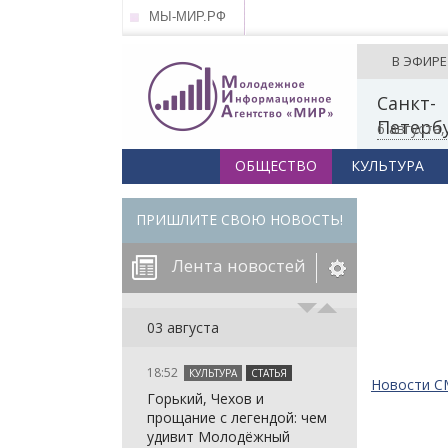
МЫ-МИР.РФ
В ЭФИРЕ
Санкт-
Петерб
6 августа
ОБЩЕСТВО
КУЛЬТУРА
ПРИШЛИТЕ СВОЮ НОВОСТЬ!
Лента новостей
егорию:
03 августа
18:52
КУЛЬТУРА
СТАТЬЯ
: in_array()
Новости 
Горький, Чехов и
arameter 2 to
: in_array()
прощание с легендой: чем
null given in
arameter 2 to
: in_array()
удивит Молодёжный