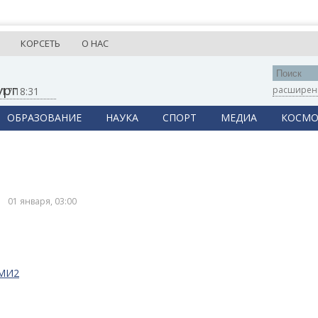
КОРСЕТЬ
О НАС
ург
расширен
,
17:18:31
ОБРАЗОВАНИЕ
НАУКА
СПОРТ
МЕДИА
КОСМО
01 января, 03:00
СМИ2