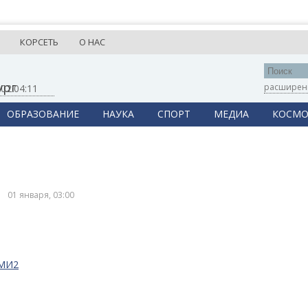
КОРСЕТЬ
О НАС
ург
расширен
,
02:04:11
ОБРАЗОВАНИЕ
НАУКА
СПОРТ
МЕДИА
КОСМО
01 января, 03:00
СМИ2