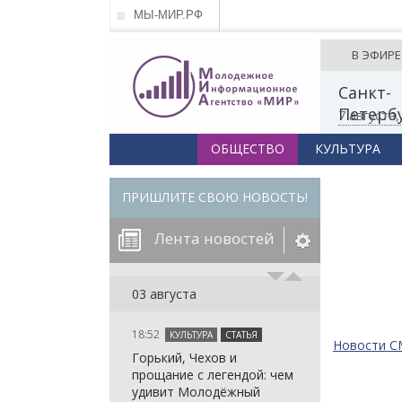
МЫ-МИР.РФ
В ЭФИРЕ
Санкт-
Петерб
7 августа
ОБЩЕСТВО
КУЛЬТУРА
ПРИШЛИТЕ СВОЮ НОВОСТЬ!
Лента новостей
егорию:
03 августа
18:52
КУЛЬТУРА
СТАТЬЯ
: in_array()
Новости 
Горький, Чехов и
arameter 2 to
: in_array()
прощание с легендой: чем
null given in
arameter 2 to
: in_array()
удивит Молодёжный