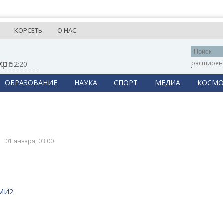
КОРСЕТЬ
О НАС
ург
расширен
,
01:52:20
ОБРАЗОВАНИЕ
НАУКА
СПОРТ
МЕДИА
КОСМО
01 января, 03:00
СМИ2