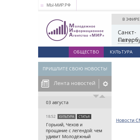
МЫ-МИР.РФ
В ЭФИРЕ
Санкт-
Петерб
6 августа
ОБЩЕСТВО
КУЛЬТУРА
ПРИШЛИТЕ СВОЮ НОВОСТЬ!
Лента новостей
егорию:
03 августа
18:52
КУЛЬТУРА
СТАТЬЯ
: in_array()
Новости 
Горький, Чехов и
arameter 2 to
: in_array()
прощание с легендой: чем
null given in
arameter 2 to
: in_array()
удивит Молодёжный