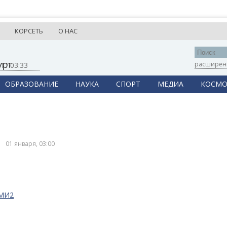
КОРСЕТЬ
О НАС
ург
расширен
,
17:03:33
ОБРАЗОВАНИЕ
НАУКА
СПОРТ
МЕДИА
КОСМО
01 января, 03:00
СМИ2