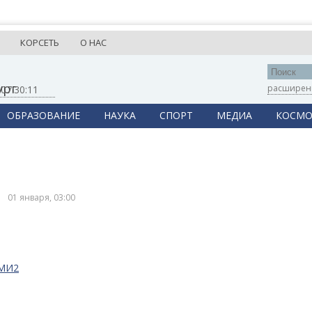
КОРСЕТЬ
О НАС
ург
расширен
,
07:30:11
ОБРАЗОВАНИЕ
НАУКА
СПОРТ
МЕДИА
КОСМО
01 января, 03:00
СМИ2