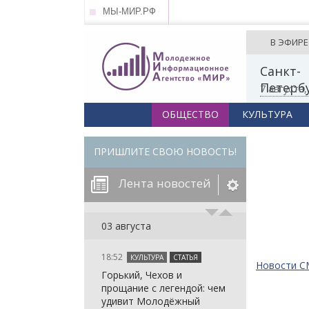
МЫ-МИР.РФ
В ЭФИРЕ
Санкт-
Петерб
7 августа
ОБЩЕСТВО
КУЛЬТУРА
ПРИШЛИТЕ СВОЮ НОВОСТЬ!
Лента новостей
егорию:
03 августа
18:52
КУЛЬТУРА
СТАТЬЯ
: in_array()
Новости 
Горький, Чехов и
arameter 2 to
: in_array()
прощание с легендой: чем
null given in
arameter 2 to
: in_array()
удивит Молодёжный