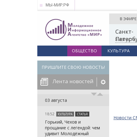
МЫ-МИР.РФ
В ЭФИРЕ
Санкт-
Петерб
8 августа
ОБЩЕСТВО
КУЛЬТУРА
ПРИШЛИТЕ СВОЮ НОВОСТЬ!
Лента новостей
егорию:
03 августа
18:52
КУЛЬТУРА
СТАТЬЯ
: in_array()
Новости 
Горький, Чехов и
arameter 2 to
: in_array()
прощание с легендой: чем
null given in
arameter 2 to
: in_array()
удивит Молодёжный