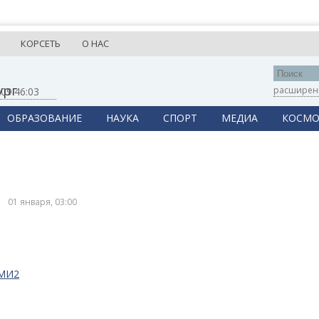
КОРСЕТЬ
О НАС
ург
расширен
,
09:46:03
ОБРАЗОВАНИЕ
НАУКА
СПОРТ
МЕДИА
КОСМО
01 января, 03:00
СМИ2