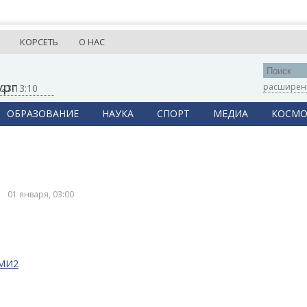
КОРСЕТЬ
О НАС
ург
расширен
,
23:13:10
ОБРАЗОВАНИЕ
НАУКА
СПОРТ
МЕДИА
КОСМО
01 января, 03:00
СМИ2