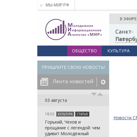
МЫ-МИР.РФ
В ЭФИРЕ
Санкт-
Петерб
7 августа
ОБЩЕСТВО
КУЛЬТУРА
ПРИШЛИТЕ СВОЮ НОВОСТЬ!
Лента новостей
егорию:
03 августа
18:52
КУЛЬТУРА
СТАТЬЯ
: in_array()
Новости 
Горький, Чехов и
arameter 2 to
: in_array()
прощание с легендой: чем
null given in
arameter 2 to
: in_array()
удивит Молодёжный