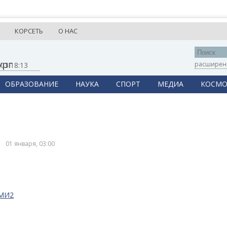
КОРСЕТЬ
О НАС
ург
расширен
,
03:18:13
ОБРАЗОВАНИЕ
НАУКА
СПОРТ
МЕДИА
КОСМО
01 января, 03:00
СМИ2