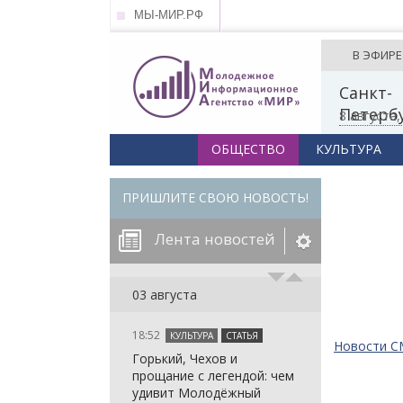
МЫ-МИР.РФ
В ЭФИРЕ
Санкт-
Петерб
8 августа
ОБЩЕСТВО
КУЛЬТУРА
ПРИШЛИТЕ СВОЮ НОВОСТЬ!
Лента новостей
егорию:
03 августа
18:52
КУЛЬТУРА
СТАТЬЯ
: in_array()
Новости 
Горький, Чехов и
arameter 2 to
: in_array()
прощание с легендой: чем
null given in
arameter 2 to
: in_array()
удивит Молодёжный