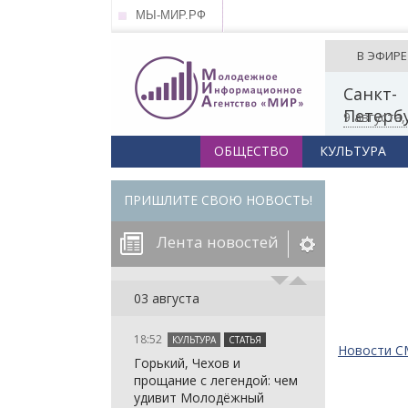
МЫ-МИР.РФ
В ЭФИРЕ
Санкт-
Петерб
9 августа
ОБЩЕСТВО
КУЛЬТУРА
ПРИШЛИТЕ СВОЮ НОВОСТЬ!
Лента новостей
егорию:
03 августа
18:52
КУЛЬТУРА
СТАТЬЯ
: in_array()
Новости 
Горький, Чехов и
arameter 2 to
: in_array()
прощание с легендой: чем
null given in
arameter 2 to
: in_array()
удивит Молодёжный