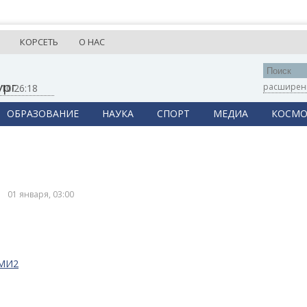
КОРСЕТЬ
О НАС
ург
расширен
,
10:26:18
ОБРАЗОВАНИЕ
НАУКА
СПОРТ
МЕДИА
КОСМО
01 января, 03:00
СМИ2