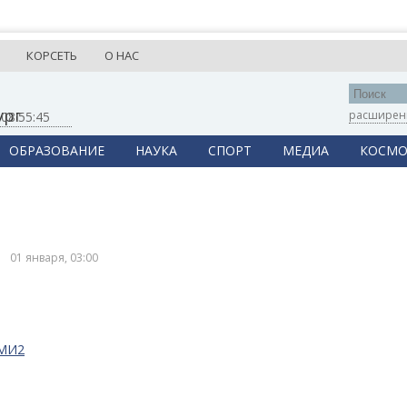
КОРСЕТЬ
О НАС
ург
расширен
,
08:55:45
ОБРАЗОВАНИЕ
НАУКА
СПОРТ
МЕДИА
КОСМО
01 января, 03:00
СМИ2