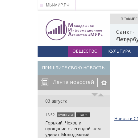
МЫ-МИР.РФ
В ЭФИРЕ
Санкт-
Петерб
9 августа
ОБЩЕСТВО
КУЛЬТУРА
ПРИШЛИТЕ СВОЮ НОВОСТЬ!
Лента новостей
егорию:
03 августа
18:52
КУЛЬТУРА
СТАТЬЯ
: in_array()
Новости 
Горький, Чехов и
arameter 2 to
: in_array()
прощание с легендой: чем
null given in
arameter 2 to
: in_array()
удивит Молодёжный