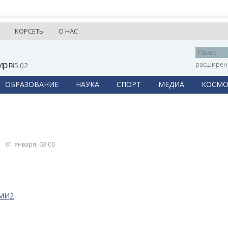
КОРСЕТЬ
О НАС
ург
расширен
,
11:45:02
ОБРАЗОВАНИЕ
НАУКА
СПОРТ
МЕДИА
КОСМО
01 января, 03:00
СМИ2