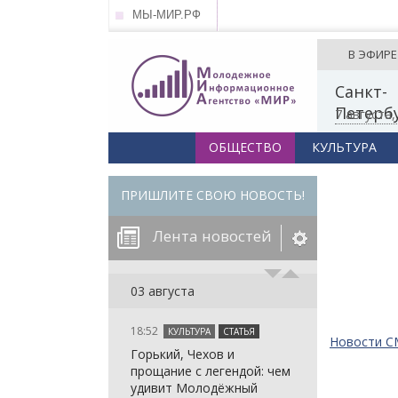
МЫ-МИР.РФ
В ЭФИРЕ
Санкт-
Петерб
7 августа
ОБЩЕСТВО
КУЛЬТУРА
ПРИШЛИТЕ СВОЮ НОВОСТЬ!
Лента новостей
егорию:
03 августа
18:52
КУЛЬТУРА
СТАТЬЯ
: in_array()
Новости 
Горький, Чехов и
arameter 2 to
: in_array()
прощание с легендой: чем
null given in
arameter 2 to
: in_array()
удивит Молодёжный