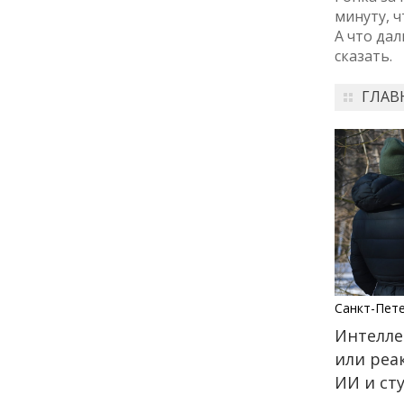
города: как молодёжь
минуту, ч
Петербурга меняет
А что дал
привычки
сказать.
24 июля
ГЛАВ
18:00
ОБРАЗОВАНИЕ
СТАТЬЯ
«Я поступил! А что
дальше?» — советы для
первокурсников
20 июля
18:00
ОБЩЕСТВО
Добрые новости недели
Санкт-Пет
Интелле
15 июля
или реа
ИИ и ст
13:25
ОБЩЕСТВО