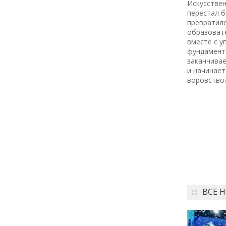
Искусствен
Как заранее защитить
перестал б
квартиру от пожара и
превратилс
затопления
образоват
вместе с 
фундамент
13 июля
заканчива
и начинает
18:00
воровство
ОБЩЕСТВО
Добрые новости недели
08 июля
11:31
КУЛЬТУРА
Более 70 тысяч гостей,
десятки звезд и сотни
активностей: в
Петербурге завершился
ВСЕ 
VK Fest 2026
06 июля