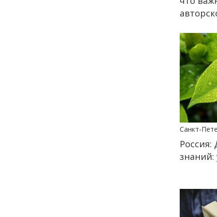
что важ
27 мая
авторск
15:00
КУЛЬТУРА
Ваня Дмитриенко
выступит на «Петровских
Ассамблеях 3.2.3»
26 мая
18:14
КУЛЬТУРА
СТАТЬЯ
Назад в прошлое: почему
молодёжь ностальгирует
Санкт-Пет
в Интернете
Россия:
знаний:
24 мая
18:00
ОБЩЕСТВО
Добрые новости недели