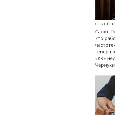
12:14
ЭНЦИКЛОПЕДИЯ ДОБРА
РЕПОРТАЖ
Июнь в ритме добрых дел
Санкт-Пет
Санкт-П
24 июня
кто раб
частоте
14:35
ОБЩЕСТВО
генерал
Цифровой Петербург: как
«KRE не
киберспорт и гейминг
Чернухи
превратились из «пустой
траты времени» в
двигатель карьеры
22 июня
18:00
ОБЩЕСТВО
Добрые новости недели