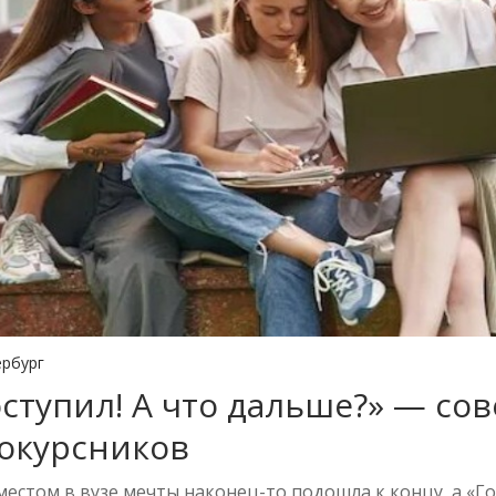
ербург
оступил! А что дальше?» — со
окурсников
местом в вузе мечты наконец-то подошла к концу, а «Г