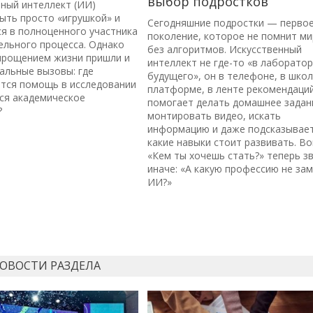
выбор подростков
ный интеллект (ИИ)
ыть просто «игрушкой» и
Сегодняшние подростки — перво
я в полноценного участника
поколение, которое не помнит ми
ельного процесса. Однако
без алгоритмов. Искусственный
упрощением жизни пришли и
интеллект не где-то «в лаборато
альные вызовы: где
будущего», он в телефоне, в шко
ется помощь в исследовании
платформе, в ленте рекомендаций
ся академическое
помогает делать домашнее задан
?
монтировать видео, искать
информацию и даже подсказывает
какие навыки стоит развивать. В
«Кем ты хочешь стать?» теперь з
иначе: «А какую профессию не за
ИИ?»
НОВОСТИ РАЗДЕЛА