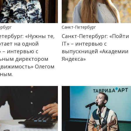
ербург
Санкт-Петербург
етербург: «Нужны те,
Санкт-Петербург: «Пойти 
отает на одной
IT» – интервью с
» – интервью с
выпускницей «Академии
ьным директором
Яндекса»
движимость» Олегом
ным.