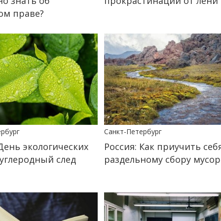
но знать об
прокрастинации от лени
ом праве?
ербург
Санкт-Петербург
 День экологических
Россия: Как приучить себ
 углеродный след
раздельному сбору мусор