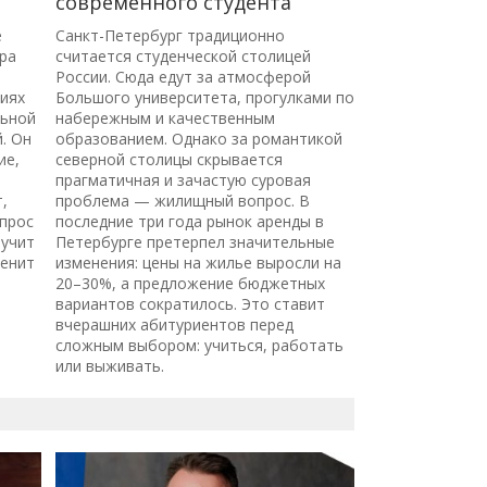
современного студента
е
Санкт-Петербург традиционно
ра
считается студенческой столицей
России. Сюда едут за атмосферой
риях
Большого университета, прогулками по
льной
набережным и качественным
. Он
образованием. Однако за романтикой
ие,
северной столицы скрывается
прагматичная и зачастую суровая
,
проблема — жилищный вопрос. В
опрос
последние три года рынок аренды в
вучит
Петербурге претерпел значительные
менит
изменения: цены на жилье выросли на
20–30%, а предложение бюджетных
вариантов сократилось. Это ставит
вчерашних абитуриентов перед
сложным выбором: учиться, работать
или выживать.