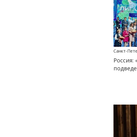
18:00
ОБЩЕСТВО
Добрые новости недели
30 июня
13:38
КУЛЬТУРА
Санкт-Пет
Два дня музыки и десятки
Россия: 
звезд: названы имена
подведе
ведущих и артистов
фестиваля «Белые ночи» в
Санкт-Петербурге
29 июня
14:40
ОБЩЕСТВО
Добрые новости недели
26 июня