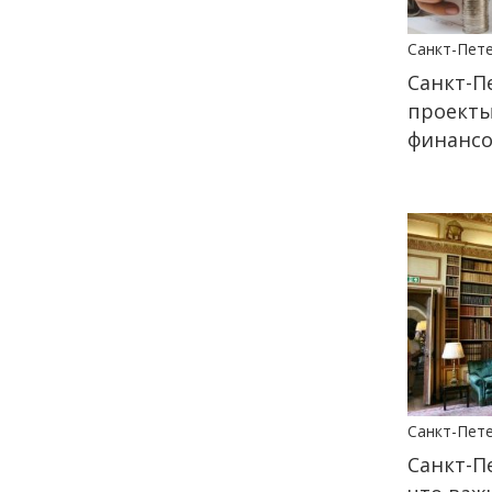
21 июня
Санкт-Пет
12:03
Санкт-П
КУЛЬТУРА
VK Fest в Санкт-
проекты
Петербурге: что ждёт
финансо
зрителей в этом году
12 июня
13:38
КУЛЬТУРА
VK Fest 2026 пройдёт на
территории ВДНХ
31 мая
18:00
ОБЩЕСТВО
Санкт-Пет
Добрые новости недели
Санкт-П