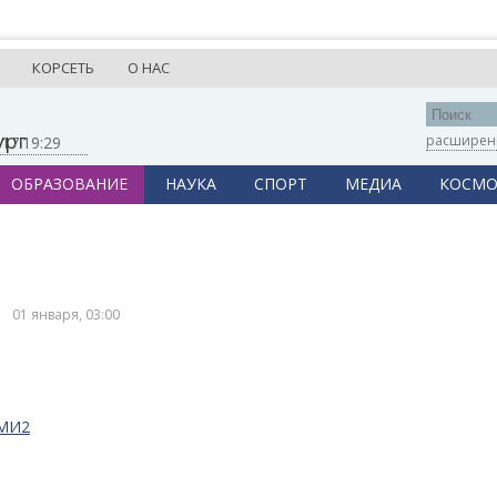
КОРСЕТЬ
О НАС
ург
расширен
,
17:19:29
ОБРАЗОВАНИЕ
НАУКА
СПОРТ
МЕДИА
КОСМО
01 января, 03:00
СМИ2