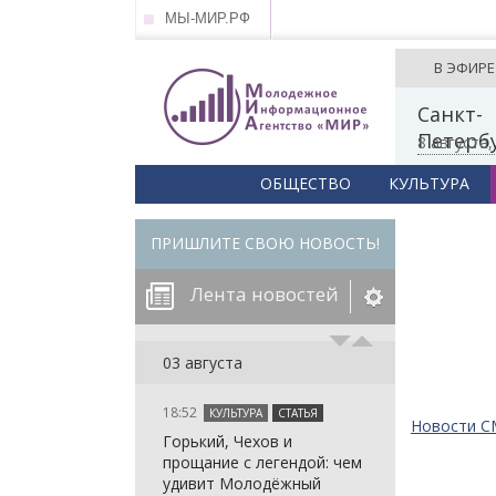
МЫ-МИР.РФ
В ЭФИРЕ
Санкт-
Петерб
8 августа
ОБЩЕСТВО
КУЛЬТУРА
ПРИШЛИТЕ СВОЮ НОВОСТЬ!
Лента новостей
егорию:
03 августа
18:52
КУЛЬТУРА
СТАТЬЯ
: in_array()
Новости 
Горький, Чехов и
arameter 2 to
: in_array()
прощание с легендой: чем
null given in
arameter 2 to
: in_array()
удивит Молодёжный