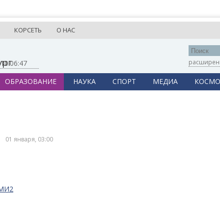
КОРСЕТЬ
О НАС
ург
расширен
,
10:06:47
ОБРАЗОВАНИЕ
НАУКА
СПОРТ
МЕДИА
КОСМО
01 января, 03:00
СМИ2