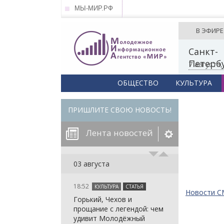
МЫ-МИР.РФ
В ЭФИРЕ
Санкт-
Петерб
7 августа
ОБЩЕСТВО
КУЛЬТУРА
ПРИШЛИТЕ СВОЮ НОВОСТЬ!
Лента новостей
егорию:
03 августа
18:52
КУЛЬТУРА
СТАТЬЯ
: in_array()
Новости 
Горький, Чехов и
arameter 2 to
: in_array()
прощание с легендой: чем
null given in
arameter 2 to
: in_array()
удивит Молодёжный