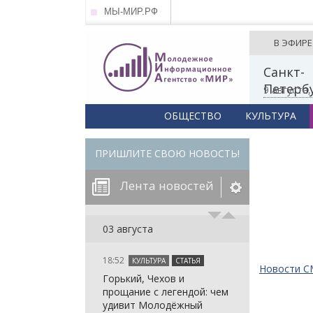
МЫ-МИР.РФ
В ЭФИРЕ
Санкт-
Петерб
9 августа
ОБЩЕСТВО
КУЛЬТУРА
ПРИШЛИТЕ СВОЮ НОВОСТЬ!
Лента новостей
егорию:
03 августа
18:52
КУЛЬТУРА
СТАТЬЯ
: in_array()
Новости 
Горький, Чехов и
arameter 2 to
: in_array()
прощание с легендой: чем
null given in
arameter 2 to
: in_array()
удивит Молодёжный