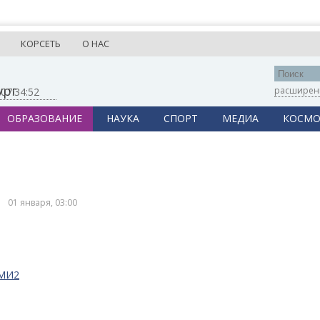
КОРСЕТЬ
О НАС
ург
расширен
,
07:34:52
ОБРАЗОВАНИЕ
НАУКА
СПОРТ
МЕДИА
КОСМО
01 января, 03:00
СМИ2