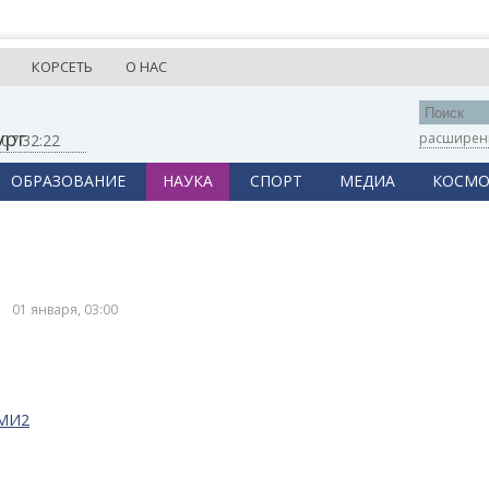
КОРСЕТЬ
О НАС
ург
расширен
,
07:32:22
ОБРАЗОВАНИЕ
НАУКА
СПОРТ
МЕДИА
КОСМО
01 января, 03:00
СМИ2