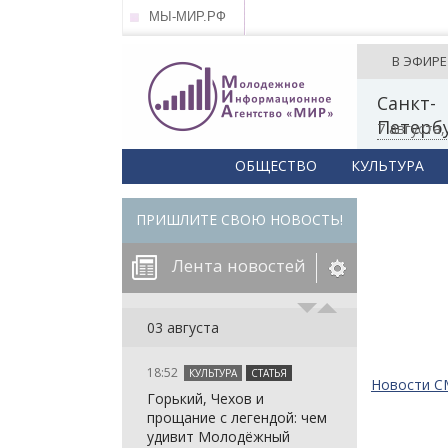
МЫ-МИР.РФ
В ЭФИРЕ
Санкт-
Петерб
7 августа
ОБЩЕСТВО
КУЛЬТУРА
ПРИШЛИТЕ СВОЮ НОВОСТЬ!
Лента новостей
егорию:
03 августа
18:52
КУЛЬТУРА
СТАТЬЯ
: in_array()
Новости 
Горький, Чехов и
arameter 2 to
: in_array()
прощание с легендой: чем
null given in
arameter 2 to
: in_array()
удивит Молодёжный