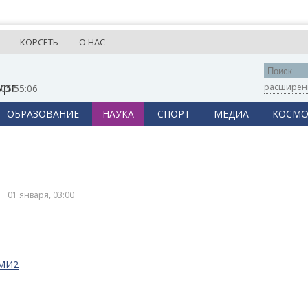
КОРСЕТЬ
О НАС
ург
расширен
,
05:55:06
ОБРАЗОВАНИЕ
НАУКА
СПОРТ
МЕДИА
КОСМО
01 января, 03:00
СМИ2