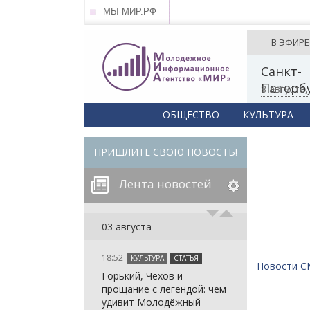
МЫ-МИР.РФ
В ЭФИРЕ
Санкт-
Петерб
8 августа
ОБЩЕСТВО
КУЛЬТУРА
ПРИШЛИТЕ СВОЮ НОВОСТЬ!
Лента новостей
егорию:
03 августа
18:52
КУЛЬТУРА
СТАТЬЯ
: in_array()
Новости 
Горький, Чехов и
arameter 2 to
: in_array()
прощание с легендой: чем
null given in
arameter 2 to
: in_array()
удивит Молодёжный