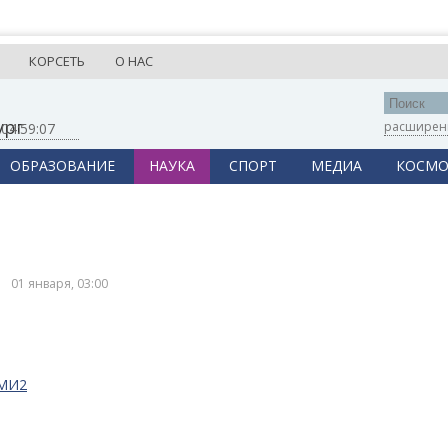
КОРСЕТЬ
О НАС
ург
расширен
,
04:59:07
ОБРАЗОВАНИЕ
НАУКА
СПОРТ
МЕДИА
КОСМО
01 января, 03:00
СМИ2