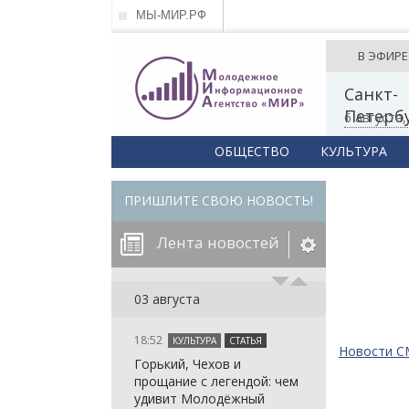
МЫ-МИР.РФ
В ЭФИРЕ
Санкт-
Петерб
6 августа
ОБЩЕСТВО
КУЛЬТУРА
ПРИШЛИТЕ СВОЮ НОВОСТЬ!
Лента новостей
егорию:
03 августа
18:52
КУЛЬТУРА
СТАТЬЯ
: in_array()
Новости 
Горький, Чехов и
arameter 2 to
: in_array()
прощание с легендой: чем
null given in
arameter 2 to
: in_array()
удивит Молодёжный