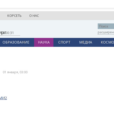
КОРСЕТЬ
О НАС
ург
расширен
,
14:00:31
ОБРАЗОВАНИЕ
НАУКА
СПОРТ
МЕДИА
КОСМО
01 января, 03:00
СМИ2