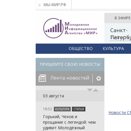
МЫ-МИР.РФ
В ЭФИРЕ
Санкт-
Петерб
7 августа
ОБЩЕСТВО
КУЛЬТУРА
ПРИШЛИТЕ СВОЮ НОВОСТЬ!
Лента новостей
егорию:
03 августа
18:52
КУЛЬТУРА
СТАТЬЯ
: in_array()
Новости 
Горький, Чехов и
arameter 2 to
: in_array()
прощание с легендой: чем
null given in
arameter 2 to
: in_array()
удивит Молодёжный