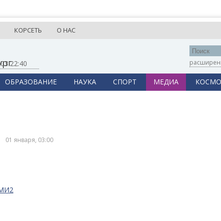
КОРСЕТЬ
О НАС
ург
расширен
,
03:22:40
ОБРАЗОВАНИЕ
НАУКА
СПОРТ
МЕДИА
КОСМО
01 января, 03:00
СМИ2