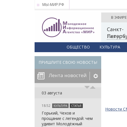
МЫ-МИР.РФ
В ЭФИРЕ
Санкт-
Петерб
7 августа
ОБЩЕСТВО
КУЛЬТУРА
ПРИШЛИТЕ СВОЮ НОВОСТЬ!
Лента новостей
егорию:
03 августа
18:52
КУЛЬТУРА
СТАТЬЯ
: in_array()
Новости 
Горький, Чехов и
arameter 2 to
: in_array()
прощание с легендой: чем
null given in
arameter 2 to
: in_array()
удивит Молодёжный