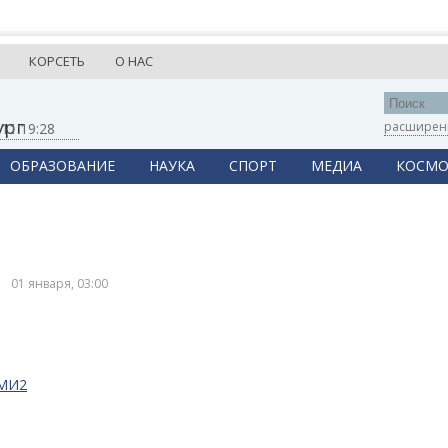
КОРСЕТЬ
О НАС
ург
расширен
,
11:19:28
ОБРАЗОВАНИЕ
НАУКА
СПОРТ
МЕДИА
КОСМО
01 января, 03:00
СМИ2