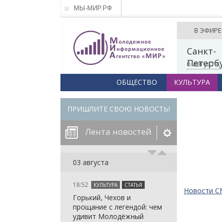
МЫ-МИР.РФ
В ЭФИРЕ
Санкт-
Петерб
6 августа
ОБЩЕСТВО
КУЛЬТУРА
ПРИШЛИТЕ СВОЮ НОВОСТЬ!
Лента новостей
егорию:
03 августа
18:52
КУЛЬТУРА
СТАТЬЯ
: in_array()
Новости 
Горький, Чехов и
arameter 2 to
: in_array()
прощание с легендой: чем
null given in
arameter 2 to
: in_array()
удивит Молодёжный