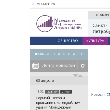
МЫ-МИР.РФ
В ЭФИРЕ
Санкт-
Петерб
7 августа
ОБЩЕСТВО
КУЛЬТУРА
ПРИШЛИТЕ СВОЮ НОВОСТЬ!
Лента новостей
егорию:
03 августа
18:52
КУЛЬТУРА
СТАТЬЯ
: in_array()
Новости 
Горький, Чехов и
arameter 2 to
: in_array()
прощание с легендой: чем
null given in
arameter 2 to
: in_array()
удивит Молодёжный