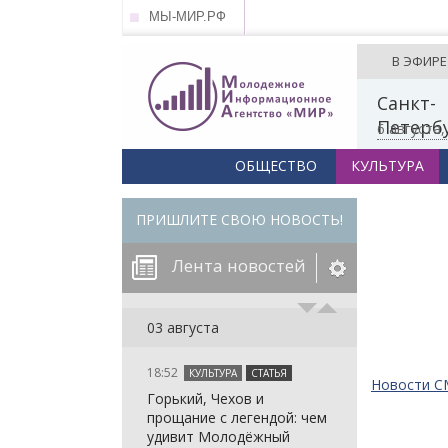
МЫ-МИР.РФ
В ЭФИРЕ
Санкт-
Петерб
6 августа
ОБЩЕСТВО
КУЛЬТУРА
ПРИШЛИТЕ СВОЮ НОВОСТЬ!
Лента новостей
егорию:
03 августа
18:52
КУЛЬТУРА
СТАТЬЯ
: in_array()
Новости 
Горький, Чехов и
arameter 2 to
: in_array()
прощание с легендой: чем
null given in
arameter 2 to
: in_array()
удивит Молодёжный