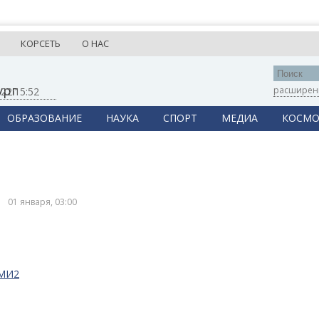
КОРСЕТЬ
О НАС
ург
расширен
,
22:15:52
ОБРАЗОВАНИЕ
НАУКА
СПОРТ
МЕДИА
КОСМО
01 января, 03:00
СМИ2