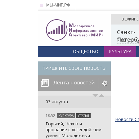
МЫ-МИР.РФ
В ЭФИРЕ
Санкт-
Петерб
7 августа
ОБЩЕСТВО
КУЛЬТУРА
ПРИШЛИТЕ СВОЮ НОВОСТЬ!
Лента новостей
егорию:
03 августа
18:52
КУЛЬТУРА
СТАТЬЯ
: in_array()
Новости 
Горький, Чехов и
arameter 2 to
: in_array()
прощание с легендой: чем
null given in
arameter 2 to
: in_array()
удивит Молодёжный