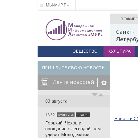
МЫ-МИР.РФ
В ЭФИРЕ
Санкт-
Петерб
8 августа
ОБЩЕСТВО
КУЛЬТУРА
ПРИШЛИТЕ СВОЮ НОВОСТЬ!
Лента новостей
егорию:
03 августа
18:52
КУЛЬТУРА
СТАТЬЯ
: in_array()
Новости 
Горький, Чехов и
arameter 2 to
: in_array()
прощание с легендой: чем
null given in
arameter 2 to
: in_array()
удивит Молодёжный