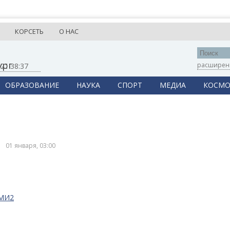
КОРСЕТЬ
О НАС
ург
расширен
,
21:38:37
ОБРАЗОВАНИЕ
НАУКА
СПОРТ
МЕДИА
КОСМО
01 января, 03:00
СМИ2