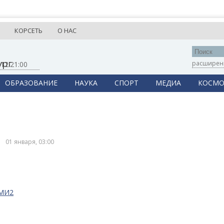
КОРСЕТЬ
О НАС
ург
расширен
,
12:21:00
ОБРАЗОВАНИЕ
НАУКА
СПОРТ
МЕДИА
КОСМО
01 января, 03:00
СМИ2