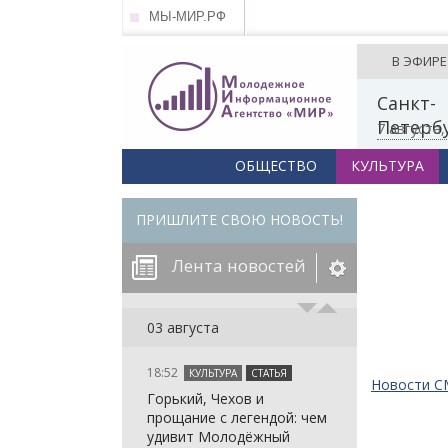
МЫ-МИР.РФ
В ЭФИРЕ
Санкт-
Петерб
7 августа
ОБЩЕСТВО
КУЛЬТУРА
ПРИШЛИТЕ СВОЮ НОВОСТЬ!
Лента новостей
егорию:
03 августа
18:52
КУЛЬТУРА
СТАТЬЯ
: in_array()
Новости 
Горький, Чехов и
arameter 2 to
: in_array()
прощание с легендой: чем
null given in
arameter 2 to
: in_array()
удивит Молодёжный