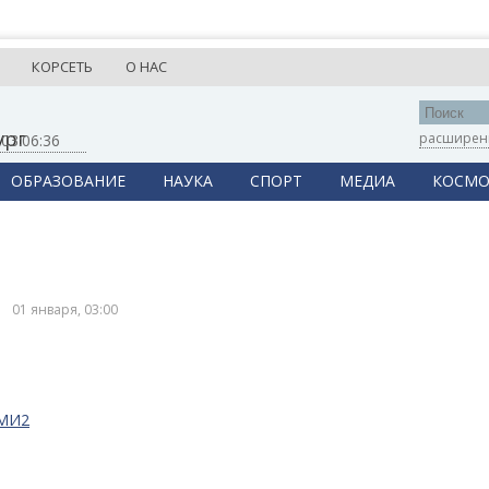
КОРСЕТЬ
О НАС
ург
расширен
,
03:06:36
ОБРАЗОВАНИЕ
НАУКА
СПОРТ
МЕДИА
КОСМО
01 января, 03:00
СМИ2