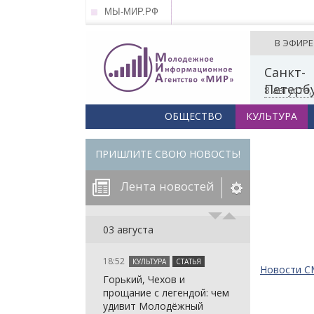
МЫ-МИР.РФ
В ЭФИРЕ
Санкт-
Петерб
8 августа
ОБЩЕСТВО
КУЛЬТУРА
ПРИШЛИТЕ СВОЮ НОВОСТЬ!
Лента новостей
егорию:
03 августа
18:52
КУЛЬТУРА
СТАТЬЯ
: in_array()
Новости 
Горький, Чехов и
arameter 2 to
: in_array()
прощание с легендой: чем
null given in
arameter 2 to
: in_array()
удивит Молодёжный